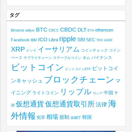
タグ
BTC
CBDC
DLT
ethereum
Binance
CBCC
bitflyer
ETH
ripple
ICO
SBI
Libra
SEC
Facebook
IBM
TRX
UASF
XRP
イーサリアム
コインチェック
コイン
インド
ベース
バイナンス
サプライチェーン
ステーブルコイン
ネム
ビットコイン
ビットコイ
ビットコインETF
ブロックチェーン
ンキャッシュ
マ
リップル
イニング
中国
ライトコイン
予
ロシア
海
仮想通貨取引所
仮想通貨
法律
測
外情報
相場
規制
韓国
犯罪
金融庁