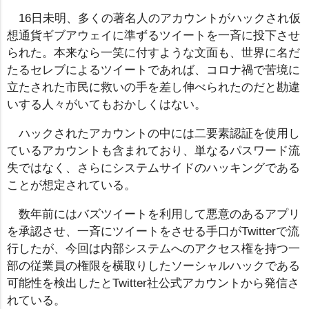
16日未明、多くの著名人のアカウントがハックされ仮
想通貨ギブアウェイに準ずるツイートを一斉に投下させ
られた。本来なら一笑に付すような文面も、世界に名だ
たるセレブによるツイートであれば、コロナ禍で苦境に
立たされた市民に救いの手を差し伸べられたのだと勘違
いする人々がいてもおかしくはない。
ハックされたアカウントの中には二要素認証を使用し
ているアカウントも含まれており、単なるパスワード流
失ではなく、さらにシステムサイドのハッキングである
ことが想定されている。
数年前にはバズツイートを利用して悪意のあるアプリ
を承認させ、一斉にツイートをさせる手口がTwitterで流
行したが、今回は内部システムへのアクセス権を持つ一
部の従業員の権限を横取りしたソーシャルハックである
可能性を検出したとTwitter社公式アカウントから発信さ
れている。