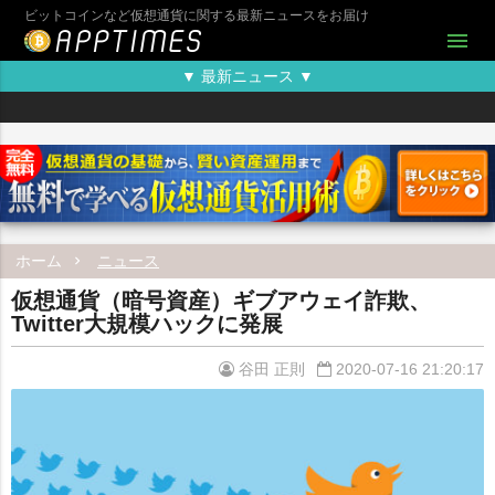
ビットコインなど仮想通貨に関する最新ニュースをお届け
menu
▼ 最新ニュース ▼
ホーム
ニュース
仮想通貨（暗号資産）ギブアウェイ詐欺、
Twitter大規模ハックに発展
谷田 正則
2020-07-16 21:20:17