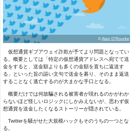
©
Alan O'Rourke
仮想通貨ギブアウェイ詐欺が予てより問題となってい
る。概要としては「特定の仮想通貨アドレスへ宛てて送
金をすると、送金額よりも多くの金額を直ちに返送す
る」といった旨の謳い文句で送金を募り、そのまま返送
することなく逃亡するのが大まかな手口となる。
概要だけでは何故騙される被害者が現れるのかがわか
らないほど怪しいロジックにしかみえないが、思わず仮
想通貨を送金したくなるストーリーが隠されている。
Twitterを騒がせた大規模ハックもそのうちの一つとな
る。