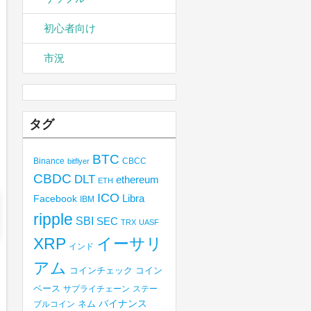
初心者向け
市況
タグ
BTC
Binance
CBCC
bitflyer
CBDC
DLT
ethereum
ETH
ICO
Libra
Facebook
IBM
ripple
SBI
SEC
TRX
UASF
XRP
イーサリ
インド
アム
コインチェック
コイン
ベース
サプライチェーン
ステー
バイナンス
ブルコイン
ネム