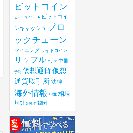
ビットコイン
ビットコイ
ビットコインETF
ブロ
ンキャッシュ
ックチェーン
マイニング
ライトコイン
リップル
中国
ロシア
仮想
仮想通貨
予測
通貨取引所
法律
海外情報
相場
犯罪
規制
韓国
金融庁