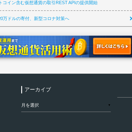
ットコイン含む仮想通貨の取引REST APIの提供開始
20万ドルの寄付、新型コロナ対策へ
アーカイブ
検
索:
ア
▼
ー
カ
イ
ブ