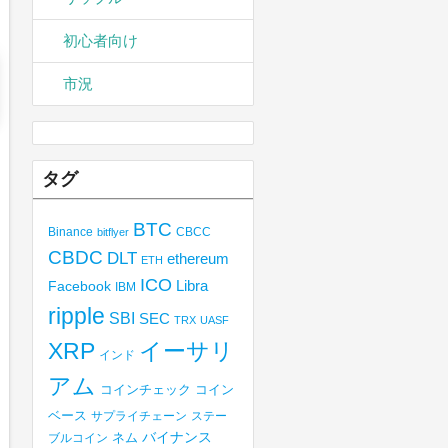
初心者向け
市況
タグ
BTC
Binance
CBCC
bitflyer
CBDC
DLT
ethereum
ETH
ICO
Libra
Facebook
IBM
ripple
SBI
SEC
TRX
UASF
XRP
イーサリ
インド
アム
コインチェック
コイン
ベース
サプライチェーン
ステー
バイナンス
ブルコイン
ネム