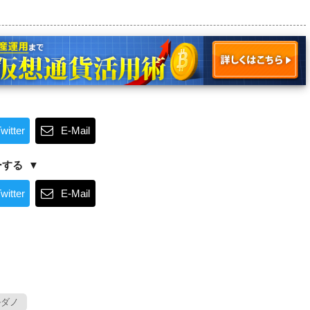
witter
E-Mail
ーする
witter
E-Mail
ダノ