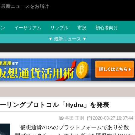
る最新ニュースをお届け
イン
イーサリアム
リップル
市況
初心者向け
▼ 最新ニュース ▼
ーリングプロトコル「Hydra」を発表
谷田 正則
2020-03-27 16:37:44
仮想通貨ADAのプラットフォームであり分散