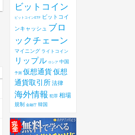
ビットコイン
ビットコイ
ビットコインETF
ブロ
ンキャッシュ
ックチェーン
マイニング
ライトコイン
リップル
中国
ロシア
仮想
仮想通貨
予測
通貨取引所
法律
海外情報
相場
犯罪
規制
韓国
金融庁