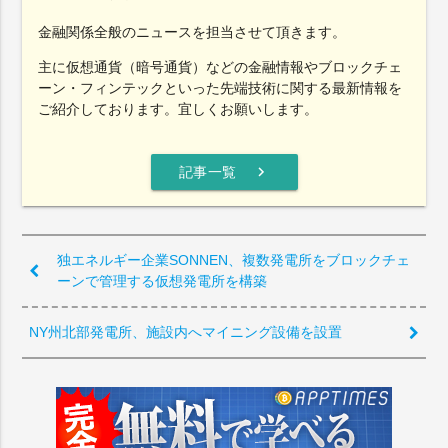
金融関係全般のニュースを担当させて頂きます。
主に仮想通貨（暗号通貨）などの金融情報やブロックチェ
ーン・フィンテックといった先端技術に関する最新情報を
ご紹介しております。宜しくお願いします。
chevron_right
記事一覧
独エネルギー企業SONNEN、複数発電所をブロックチェ
ーンで管理する仮想発電所を構築
NY州北部発電所、施設内へマイニング設備を設置