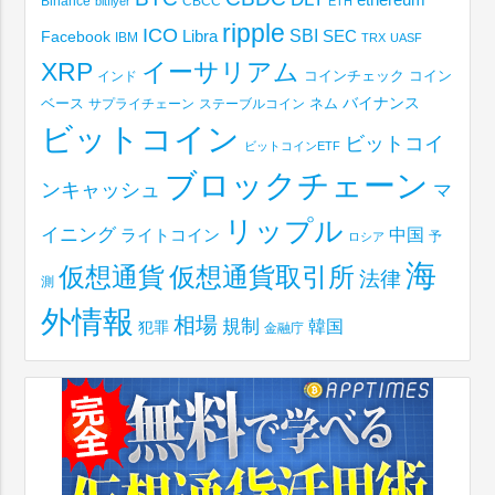
Binance
CBCC
bitflyer
ETH
ripple
ICO
SBI
Libra
SEC
Facebook
IBM
TRX
UASF
XRP
イーサリアム
コインチェック
コイン
インド
ベース
バイナンス
サプライチェーン
ステーブルコイン
ネム
ビットコイン
ビットコイ
ビットコインETF
ブロックチェーン
ンキャッシュ
マ
リップル
イニング
中国
ライトコイン
予
ロシア
海
仮想通貨取引所
仮想通貨
法律
測
外情報
相場
規制
韓国
犯罪
金融庁