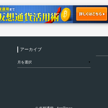
アーカイブ
検
索:
ア
▼
ー
カ
イ
ブ