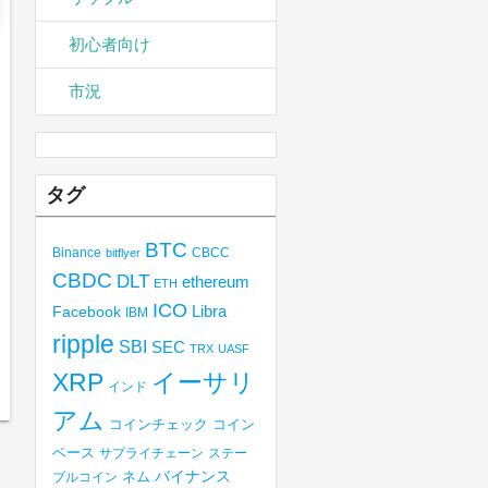
初心者向け
市況
タグ
BTC
Binance
CBCC
bitflyer
CBDC
DLT
ethereum
ETH
ICO
Libra
Facebook
IBM
ripple
SBI
SEC
TRX
UASF
XRP
イーサリ
インド
アム
コインチェック
コイン
ベース
サプライチェーン
ステー
バイナンス
ブルコイン
ネム