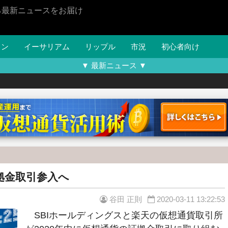
る最新ニュースをお届け
イン
イーサリアム
リップル
市況
初心者向け
▼ 最新ニュース ▼
拠金取引参入へ
谷田 正則
2020-03-11 13:22:53
SBIホールディングスと楽天の仮想通貨取引所