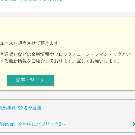
ュースを担当させて頂きます。
号通貨）などの金融情報やブロックチェーン・フィンテックとい
する最新情報をご紹介しております。宜しくお願いします。
chevron_right
記事一覧
流出事件で2名が逮捕
yWeaver、今年中にパブリックβへ