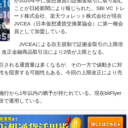
が2020年中に仮想通貨の証拠金取引に取り組む
ことが日経新聞により報じられた。SBI VC トレ
ード株式会社、楽天ウォレット株式会社が現在
JVCEA（日本仮想通貨交換業協会）に第一種会
員として加盟している。
JVCEAによる自主規制で証拠金取引の上限倍
、改正金融商品取引法により2倍が上限となる。
引される通貨量は多くなるが、その一方で値動きに対
性を阻害する可能性もある。今回の上限改正により売
から1年以内の猶予が持たれている。現在bitFlyer
4倍で運用している。