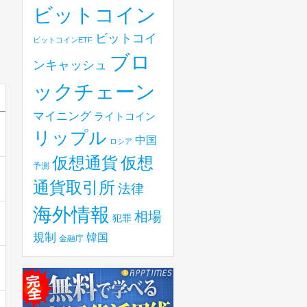
ビットコイン
ビットコイ
ビットコインETF
ブロ
ンキャッシュ
ックチェーン
マイニング
ライトコイン
リップル
中国
ロシア
仮想
仮想通貨
予測
通貨取引所
法律
海外情報
相場
犯罪
規制
韓国
金融庁