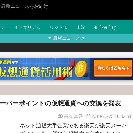
る最新ニュースをお届け
イン
イーサリアム
リップル
市況
初心者向け
▼ 最新ニュース ▼
ーパーポイントの仮想通貨への交換を発表
高橋 真吾
2019-12-25 16:02:54
ネット通販大手企業である楽天が楽天スーパ