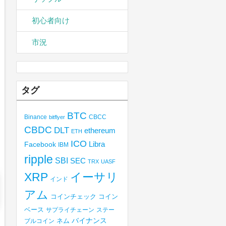
初心者向け
市況
タグ
BTC
Binance
CBCC
bitflyer
CBDC
DLT
ethereum
ETH
ICO
Libra
Facebook
IBM
ripple
SBI
SEC
TRX
UASF
XRP
イーサリ
インド
アム
コインチェック
コイン
ベース
サプライチェーン
ステー
バイナンス
ブルコイン
ネム