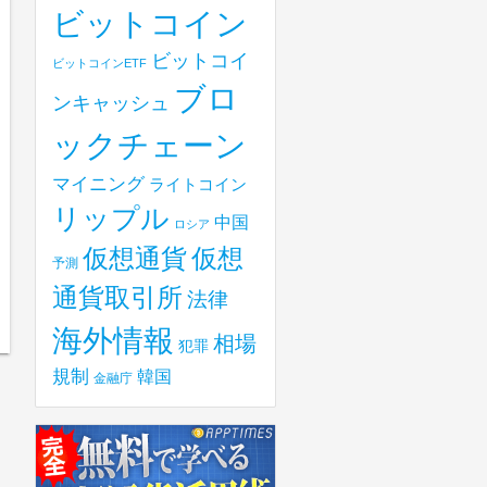
ビットコイン
ビットコイ
ビットコインETF
ブロ
ンキャッシュ
ックチェーン
マイニング
ライトコイン
リップル
中国
ロシア
仮想
仮想通貨
予測
通貨取引所
法律
海外情報
相場
犯罪
規制
韓国
金融庁