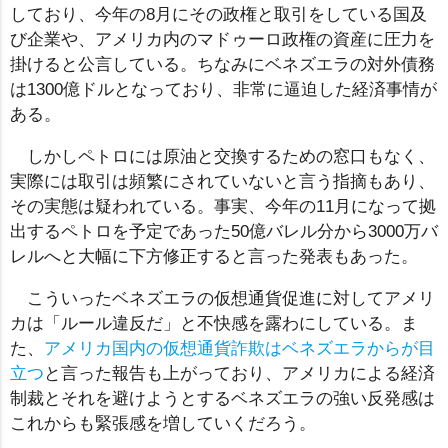
しており、今年の8月にその政権と取引をしている国及
び企業や、アメリカ内のマドゥーロ政権の資産に圧力を
掛けると公言している。ちなみにベネズエラの対外債務
は1300億ドルとなっており、非常に逼迫した経済事情が
ある。
しかしペトロには原油と交換するための窓口もなく、
実際には取引は頻繁にされていないと言う指摘もあり、
その実態は疑われている。事実、今年の11月になって拠
出するペトロを予定であった50億バレル分から3000万バ
レルへと大幅に下方修正すると言った発表もあった。
こういったベネズエラの仮想通貨促進に対してアメリ
カは「ルール違反だ」と不快感を露わにしている。ま
た、
アメリカ国内の仮想通貨詐欺はベネズエラからが目
立つ
と言った報告も上がっており、アメリカによる経済
制裁とそれを避けようとするベネズエラの強い反発感は
これからも緊張感を増していくだろう。