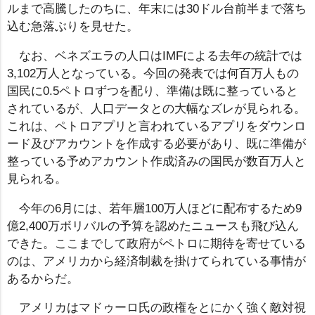
ルまで高騰したのちに、年末には30ドル台前半まで落ち
込む急落ぶりを見せた。
なお、ベネズエラの人口はIMFによる去年の統計では
3,102万人となっている。今回の発表では何百万人もの
国民に0.5ペトロずつを配り、準備は既に整っていると
されているが、人口データとの大幅なズレが見られる。
これは、ペトロアプリと言われているアプリをダウンロ
ード及びアカウントを作成する必要があり、既に準備が
整っている予めアカウント作成済みの国民が数百万人と
見られる。
今年の6月には、若年層100万人ほどに配布するため9
億2,400万ボリバルの予算を認めたニュースも飛び込ん
できた。ここまでして政府がペトロに期待を寄せている
のは、アメリカから経済制裁を掛けてられている事情が
あるからだ。
アメリカはマドゥーロ氏の政権をとにかく強く敵対視