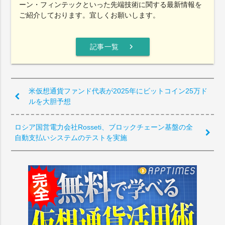
ーン・フィンテックといった先端技術に関する最新情報を
ご紹介しております。宜しくお願いします。
chevron_right
記事一覧
米仮想通貨ファンド代表が2025年にビットコイン25万ド
ルを大胆予想
ロシア国営電力会社Rosseti、ブロックチェーン基盤の全
自動支払いシステムのテストを実施