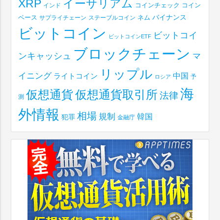
XRP
イーサリアム
コインチェック
コイン
インド
ベース
バイナンス
サプライチェーン
ステーブルコイン
ネム
ビットコイン
ビットコイ
ビットコインETF
ブロックチェーン
ンキャッシュ
マ
リップル
イニング
中国
ライトコイン
予
ロシア
海
仮想通貨取引所
仮想通貨
法律
測
外情報
相場
規制
韓国
犯罪
金融庁