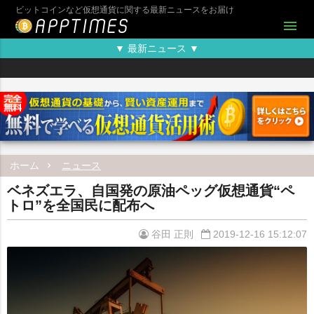
ビットコインなど仮想通貨に関する最新ニュースをお届け
menu
▼ 最新ニュース ▼
ホーム
ニュース
ベネズエラ、自国発の原油ペッグ仮想通貨“ペ
トロ”を全国民に配布へ
谷田 正則
2019-12-16 15:12:07