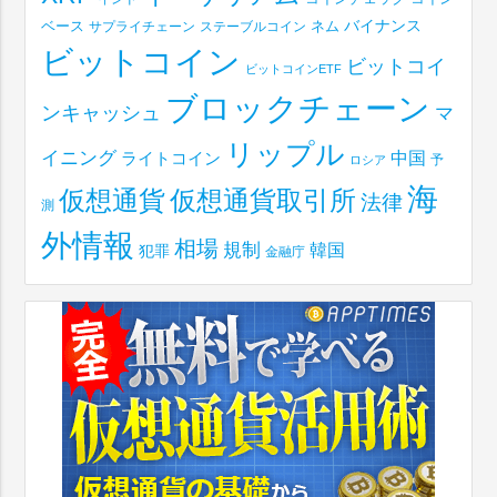
ベース
バイナンス
サプライチェーン
ステーブルコイン
ネム
ビットコイン
ビットコイ
ビットコインETF
ブロックチェーン
ンキャッシュ
マ
リップル
イニング
中国
ライトコイン
予
ロシア
海
仮想通貨取引所
仮想通貨
法律
測
外情報
相場
規制
韓国
犯罪
金融庁