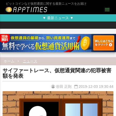
ビットコインなど仮想通貨に関する最新ニュースをお届け
menu
▼ 最新ニュース ▼
ホーム
ニュース
サイファートレース、仮想通貨関連の犯罪被害
額を発表
谷田 正則
2019-12-03 19:30:44