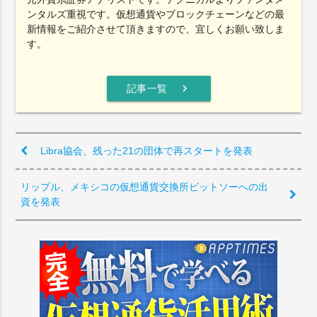
ンタルズ重視です。仮想通貨やブロックチェーンなどの最
新情報をご紹介させて頂きますので、宜しくお願い致しま
す。
chevron_right
記事一覧
Libra協会、残った21の団体で再スタートを発表
リップル、メキシコの仮想通貨交換所ビットソーへの出
資を発表