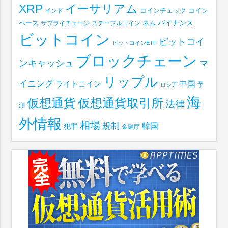
XRP
イーサリアム
コインチェック
コイン
インド
ベース
バイナンス
サプライチェーン
ステーブルコイン
ネム
ビットコイン
ビットコイ
ビットコインETF
ブロックチェーン
ンキャッシュ
マ
リップル
イニング
中国
ライトコイン
予
ロシア
海
仮想通貨取引所
仮想通貨
法律
測
外情報
相場
規制
韓国
犯罪
金融庁