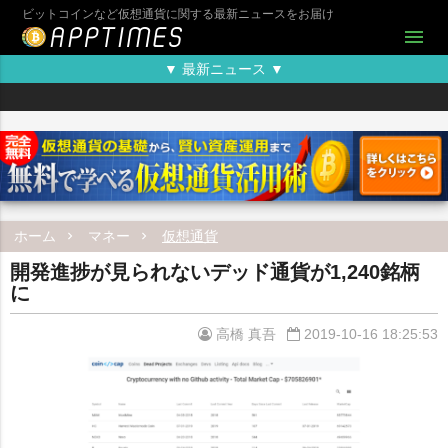
ビットコインなど仮想通貨に関する最新ニュースをお届け
menu
▼ 最新ニュース ▼
ホーム
マネー
仮想通貨
開発進捗が見られないデッド通貨が1,240銘柄
に
高橋 真吾
2019-10-16 18:25:53