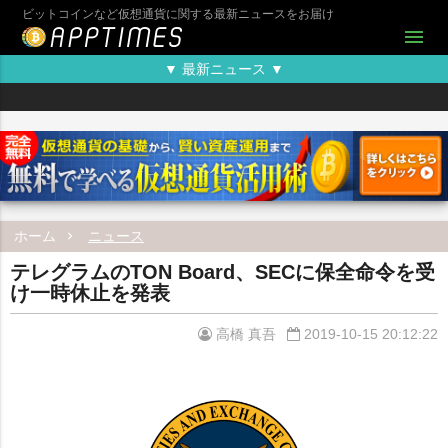
ビットコインなど仮想通貨に関する最新ニュースをお届け
menu
▼ 最新ニュース ▼
ホーム
ニュース
テレグラムのTON Board、SECに保全命令を受
け一時休止を発表
高橋 真吾
2019-10-15 20:12:22