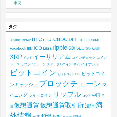
市況
タグ
BTC
CBDC
DLT
ethereum
Binance
CBCC
bitflyer
ETH
ripple
ICO
SBI
Libra
SEC
Facebook
IBM
TRX
UASF
XRP
イーサリアム
コインチェック
コイン
インド
ベース
バイナンス
サプライチェーン
ステーブルコイン
ネム
ビットコイン
ビットコイ
ビットコインETF
ブロックチェーン
ンキャッシュ
マ
リップル
イニング
中国
ライトコイン
予
ロシア
海
仮想通貨取引所
仮想通貨
法律
測
外情報
相場
規制
韓国