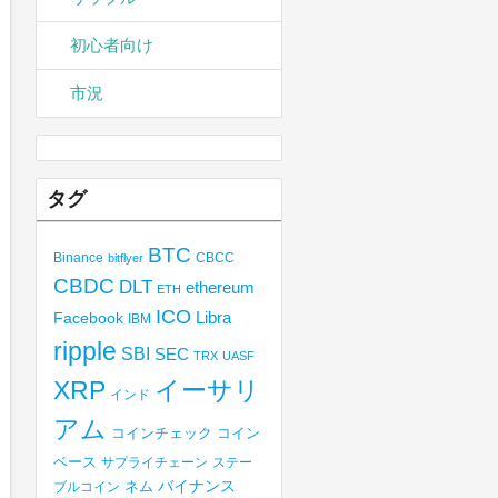
初心者向け
市況
タグ
BTC
Binance
CBCC
bitflyer
CBDC
DLT
ethereum
ETH
ICO
Libra
Facebook
IBM
ripple
SBI
SEC
TRX
UASF
XRP
イーサリ
インド
アム
コインチェック
コイン
ベース
サプライチェーン
ステー
バイナンス
ブルコイン
ネム