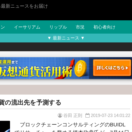
る最新ニュースをお届け
イン
イーサリアム
リップル
市況
初心者向け
▼ 最新ニュース ▼
通貨の流出先を予測する
谷田 正則
2019-07-23 14:01:22
ブロックチェーンコンサルティングのBUIDL