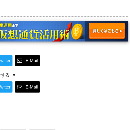
witter
E-Mail
ーする
witter
E-Mail