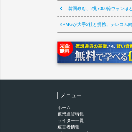
韓国政府、2兆7000億ウォン
KPMGが大手3社と提携。テレコム
メニュー
ホーム
仮想通貨特集
ライター一覧
運営者情報