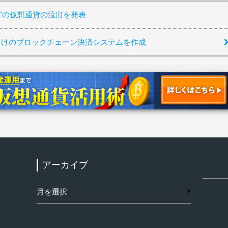
ほどの仮想通貨の流出を発表
向けのブロックチェーン決済システムを作成
アーカイブ
検
索:
ア
▼
ー
カ
イ
ブ