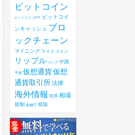
ビットコイン
ビットコイ
ビットコインETF
ブロ
ンキャッシュ
ックチェーン
マイニング
ライトコイン
リップル
中国
ロシア
仮想
仮想通貨
予測
通貨取引所
法律
海外情報
相場
犯罪
規制
韓国
金融庁