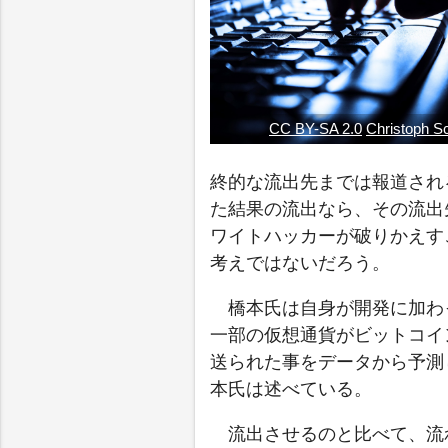
CC BY-SA 2.0
Christoph S
終的な流出先までは報道され
た結果の流出なら、その流出
ワイトハッカーが破りかえす
考えではないだろう。
橋本氏は自身が開発に加わっ
一部の仮想通貨がビットコイ
送られた事をデータから予測
本氏は述べている。
流出させるのと比べて、流