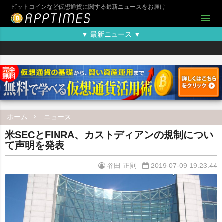
ビットコインなど仮想通貨に関する最新ニュースをお届け
menu
▼ 最新ニュース ▼
ホーム
ニュース
米SECとFINRA、カストディアンの規制につい
て声明を発表
谷田 正則
2019-07-09 19:23:44