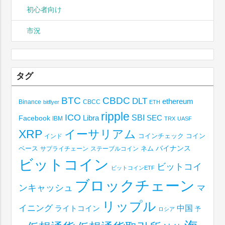
初心者向け
市況
タグ
BTC
CBDC
DLT
ethereum
Binance
CBCC
bitflyer
ETH
ripple
ICO
SBI
Libra
SEC
Facebook
IBM
TRX
UASF
XRP
イーサリアム
コインチェック
コイン
インド
ベース
バイナンス
サプライチェーン
ステーブルコイン
ネム
ビットコイン
ビットコイ
ビットコインETF
ブロックチェーン
ンキャッシュ
マ
リップル
イニング
中国
ライトコイン
予
ロシア