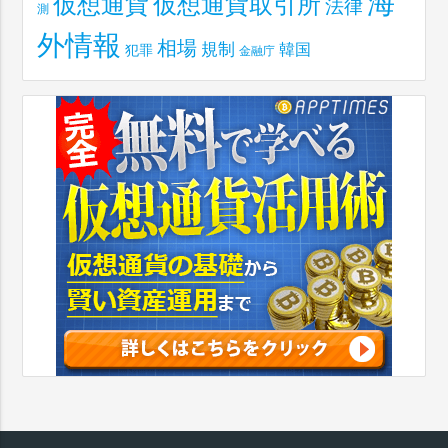
海
仮想通貨取引所
仮想通貨
法律
測
外情報
相場
規制
韓国
犯罪
金融庁