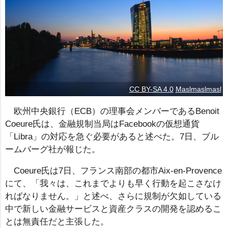
CC BY-SA 4.0
Maslmaslmasl
欧州中央銀行（ECB）の理事会メンバーであるBenoit
Coeure氏は、金融規制当局はFacebookの仮想通貨
「Libra」の対応を急ぐ必要があると述べた。7日、ブル
ームバーグ社が報じた。
Coeure氏は7日、フランス南部の都市Aix-en-Provence
にて、「我々は、これまでよりも早く行動を起こさなけ
ればなりません。」と述べ、さらに規制が欠如している
中で新しい金融サービスと資産クラスの開発を認めるこ
とは無責任だと主張した。