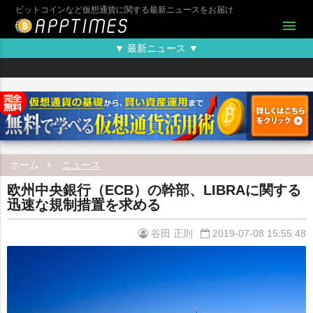
ビットコインなど仮想通貨に関する最新ニュースをお届け
menu
▼ 最新ニュース ▼
ホーム
ニュース
欧州中央銀行（ECB）の幹部、LIBRAに関する
迅速な規制措置を求める
谷田 正則
2019-07-08 15:55:48