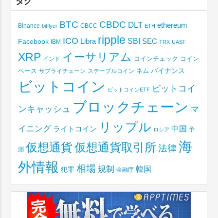
タグ
BTC
CBDC
DLT
ethereum
Binance
CBCC
bitflyer
ETH
ripple
ICO
SBI
Libra
SEC
Facebook
IBM
TRX
UASF
XRP
イーサリアム
コインチェック
コイン
インド
ベース
バイナンス
サプライチェーン
ステーブルコイン
ネム
ビットコイン
ビットコイ
ビットコインETF
ブロックチェーン
ンキャッシュ
マ
リップル
イニング
中国
ライトコイン
予
ロシア
海
仮想通貨取引所
仮想通貨
法律
測
外情報
相場
規制
韓国
犯罪
金融庁