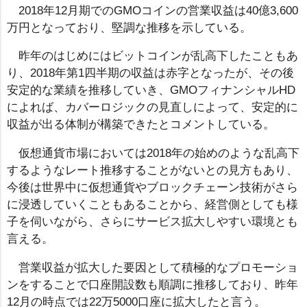
2018年12月期でのGMOコインの営業収益は40億3,600
万円となっており、堅調な推移を示している。
昨年のはじめにはビットコインが乱高下したこともあ
り、2018年第1四半期の収益は赤字となったが、その後
安定的な業績を推移していき、GMOフィナンシャルHD
によれば、カバーロジックの見直しによって、安定的に
収益が出る体制が構築できたとコメントしている。
仮想通貨市場においては2018年の始めのような乱高下
するようなレート推移することがないとの見方もあり、
今後は世界中に仮想通貨やブロックチェーン技術がさら
に浸透していくこともあることから、経営側としても様
子を伺いながら、さらにサービス拡大しやすい環境とも
言える。
営業収益が拡大した要因として積極的なプロモーショ
ンをすることで口座開設数も順調に推移しており、昨年
12月の時点では22万5000口座に拡大したと言う。