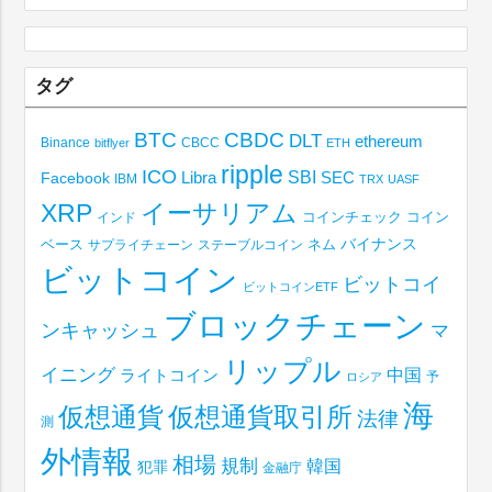
タグ
BTC
CBDC
DLT
ethereum
Binance
CBCC
bitflyer
ETH
ripple
ICO
SBI
Libra
SEC
Facebook
IBM
TRX
UASF
XRP
イーサリアム
コインチェック
コイン
インド
ベース
バイナンス
サプライチェーン
ステーブルコイン
ネム
ビットコイン
ビットコイ
ビットコインETF
ブロックチェーン
ンキャッシュ
マ
リップル
イニング
中国
ライトコイン
予
ロシア
海
仮想通貨取引所
仮想通貨
法律
測
外情報
相場
規制
韓国
犯罪
金融庁