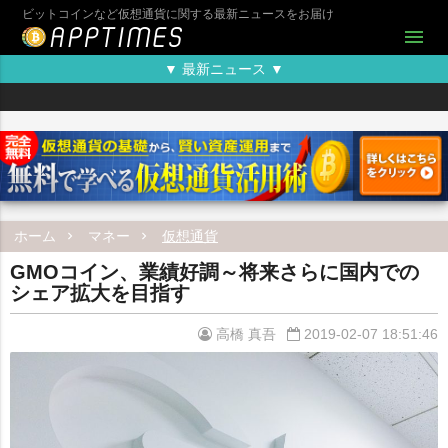
ビットコインなど仮想通貨に関する最新ニュースをお届け
menu
▼ 最新ニュース ▼
ホーム
マネー
仮想通貨
GMOコイン、業績好調～将来さらに国内での
シェア拡大を目指す
高橋 真吾
2019-02-07 18:51:46