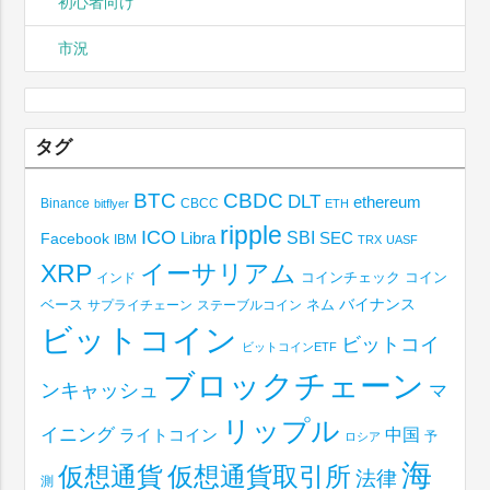
初心者向け
市況
タグ
BTC
CBDC
DLT
ethereum
Binance
CBCC
bitflyer
ETH
ripple
ICO
SBI
Libra
SEC
Facebook
IBM
TRX
UASF
XRP
イーサリアム
コインチェック
コイン
インド
ベース
バイナンス
サプライチェーン
ステーブルコイン
ネム
ビットコイン
ビットコイ
ビットコインETF
ブロックチェーン
ンキャッシュ
マ
リップル
イニング
中国
ライトコイン
予
ロシア
海
仮想通貨取引所
仮想通貨
法律
測