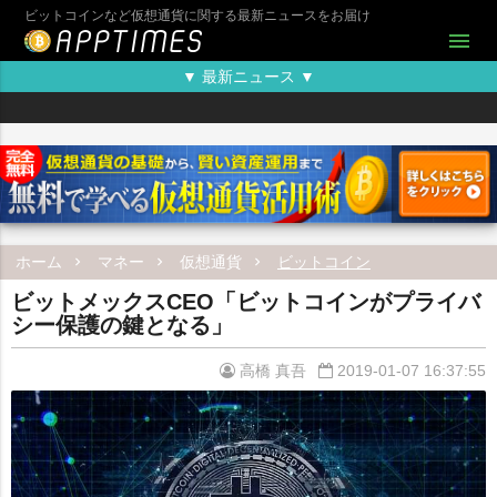
ビットコインなど仮想通貨に関する最新ニュースをお届け
menu
▼ 最新ニュース ▼
ホーム
マネー
仮想通貨
ビットコイン
ビットメックスCEO「ビットコインがプライバ
シー保護の鍵となる」
高橋 真吾
2019-01-07 16:37:55