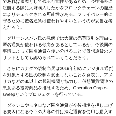
であれば履歴として残る可能性があるため、今後海外に
渡航する際に大麻購入したかをブロックチェーンの履歴
によりチェックされる可能性がある。プライバシー的に
守るために匿名通貨は使われやすいというのが妥当な考
えだろう。
グリーンスパン氏の見解では大麻の売買取引を理由に
匿名通貨が使われる傾向があるとしているが、今後国の
事情によって匿名通貨を使い分けることで仮想通貨のメ
リットとしても認められていくことだろう。
さらにカナダの規制当局は2018年初めにデジタル通貨
を対象とする国の税制を変更しないことを発表し、アメ
リカなどの80以上の規制機関と協力し、仮想通貨関連の
悪意ある投資商品を排除するため、Operation Crypto-
sweepというプロジェクトを行っている。
ダッシュやモネロなど匿名通貨が今後相場を押し上げ
る要因になる今回の大麻の件は法定通貨を使用し購入す