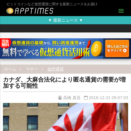
ビットコインなど仮想通貨に関する最新ニュースをお届け
menu
▼ 最新ニュース ▼
ホーム
マネー
仮想通貨
カナダ、大麻合法化により匿名通貨の需要が増
加する可能性
高橋 真吾
2018-12-21 09:07:03