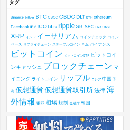
タグ
BTC
CBDC
DLT
ethereum
Binance
CBCC
bitflyer
ETH
ripple
ICO
SBI
Libra
SEC
Facebook
IBM
TRX
UASF
XRP
イーサリアム
コインチェック
コイン
インド
ベース
バイナンス
サプライチェーン
ステーブルコイン
ネム
ビットコイン
ビットコイ
ビットコインETF
ブロックチェーン
ンキャッシュ
マ
リップル
イニング
中国
ライトコイン
予
ロシア
海
仮想通貨取引所
仮想通貨
法律
測
外情報
相場
規制
韓国
犯罪
金融庁