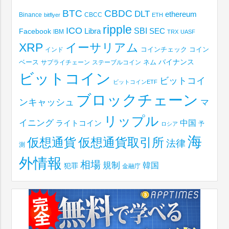
BTC
CBDC
DLT
ethereum
Binance
CBCC
bitflyer
ETH
ripple
ICO
SBI
Libra
SEC
Facebook
IBM
TRX
UASF
XRP
イーサリアム
コインチェック
コイン
インド
ベース
バイナンス
サプライチェーン
ステーブルコイン
ネム
ビットコイン
ビットコイ
ビットコインETF
ブロックチェーン
ンキャッシュ
マ
リップル
イニング
中国
ライトコイン
予
ロシア
海
仮想通貨取引所
仮想通貨
法律
測
外情報
相場
規制
韓国
犯罪
金融庁