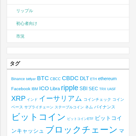
リップル
初心者向け
市況
タグ
BTC
CBDC
DLT
ethereum
Binance
CBCC
bitflyer
ETH
ripple
ICO
SBI
Libra
SEC
Facebook
IBM
TRX
UASF
XRP
イーサリアム
コインチェック
コイン
インド
ベース
バイナンス
サプライチェーン
ステーブルコイン
ネム
ビットコイン
ビットコイ
ビットコインETF
ブロックチェーン
ンキャッシュ
マ