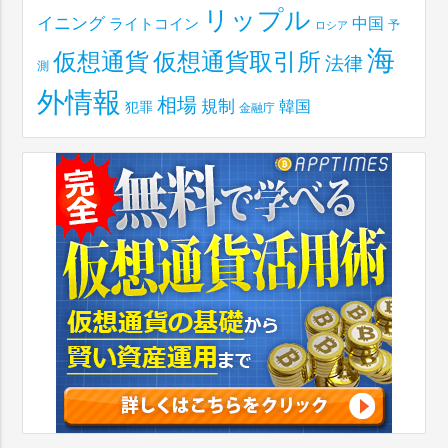
リップル
イニング
中国
ライトコイン
予
ロシア
海
仮想通貨取引所
仮想通貨
法律
測
外情報
相場
規制
韓国
犯罪
金融庁