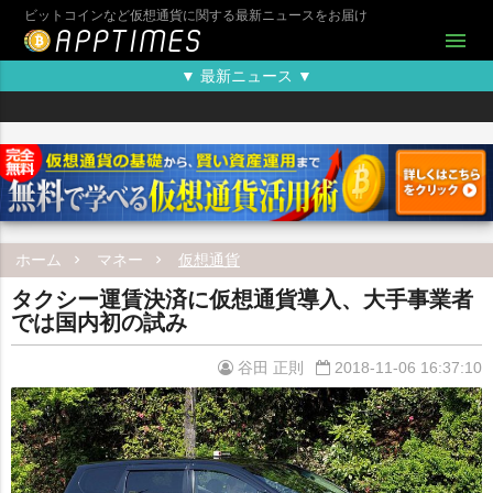
ビットコインなど仮想通貨に関する最新ニュースをお届け
menu
▼ 最新ニュース ▼
ホーム
マネー
仮想通貨
タクシー運賃決済に仮想通貨導入、大手事業者
では国内初の試み
谷田 正則
2018-11-06 16:37:10