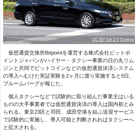
CC BY-SA 3.0
Comyu
仮想通貨交換所Bitpointを運営する株式会社ビットポ
イントジャパンがハイヤー・タクシー事業の日の丸リム
ジンと共同でビットコインなどの仮想通貨決済システム
の導入へむけた実証実験を2ヶ月に渡り実施すると5日、
ブルームバーグが報じた。
個人タクシーなどで試験的に取り組んだ事業主はいる
ものの大手事業者では仮想通貨決済の導入は国内初とみ
られる。東京23区と羽田、成田空港を結ぶ送迎サービス
で試験的に実施し、導入可能と判断されればタクシーへ
と拡大される。