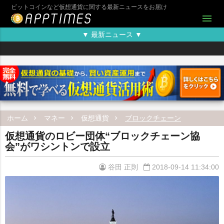
ビットコインなど仮想通貨に関する最新ニュースをお届け
menu
▼ 最新ニュース ▼
ホーム
マネー
仮想通貨
ブロックチェーン
仮想通貨のロビー団体“ブロックチェーン協
会”がワシントンで設立
谷田 正則
2018-09-14 11:34:00