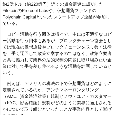
約2億ドル（約220億円）近くの資金調達に成功した
FilecoinのProtocol Labsや、仮想通貨ファンドの
Polychain Capitalといったスタートアップ企業が参加し
ている。
ロビー活動を行う団体は様々で、中には不適切なロビ
ー活動を行う団体もあるが、ブロックチェーン協会とし
ては現在の仮想通貨やブロックチェーンを取り巻く法律
を上手く迂回して政策立案するのではなく、政策立案者
と共に協力して業界の法的規制の問題に取り組みたい企
業に対して手を差し伸べるような活動を計画していると
いう。
例えば、アメリカの税法の下で仮想通貨はどのように
定義されているのか、アンチマネーロンダリング
（AML、資金洗浄対策）規制とノウ・ユア・カスタマー
（KYC、顧客確認）規制がどのように業界に適用される
かについて取り組むといったことが事業内容として挙げ