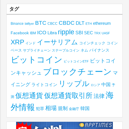
タグ
BTC
CBDC
DLT
ethereum
Binance
CBCC
bitflyer
ETH
ripple
ICO
SBI
Libra
SEC
Facebook
IBM
TRX
UASF
XRP
イーサリアム
コインチェック
コイン
インド
ベース
バイナンス
サプライチェーン
ステーブルコイン
ネム
ビットコイン
ビットコイ
ビットコインETF
ブロックチェーン
ンキャッシュ
マ
リップル
イニング
中国
ライトコイン
予
ロシア
海
仮想通貨取引所
仮想通貨
法律
測
外情報
相場
規制
韓国
犯罪
金融庁