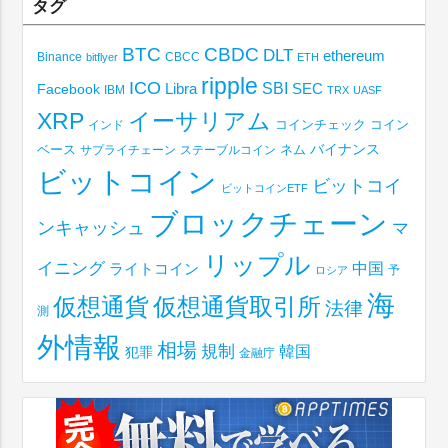
タグ
BTC
CBDC
DLT
ethereum
Binance
CBCC
bitflyer
ETH
ripple
ICO
SBI
Libra
SEC
Facebook
IBM
TRX
UASF
XRP
イーサリアム
コインチェック
コイン
インド
ベース
バイナンス
サプライチェーン
ステーブルコイン
ネム
ビットコイン
ビットコイ
ビットコインETF
ブロックチェーン
ンキャッシュ
マ
リップル
イニング
中国
ライトコイン
予
ロシア
海
仮想通貨取引所
仮想通貨
法律
測
外情報
相場
規制
韓国
犯罪
金融庁