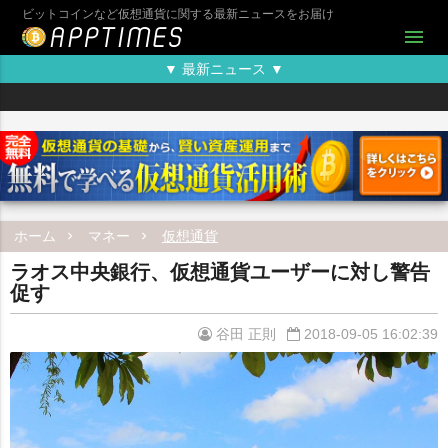
ビットコインなど仮想通貨に関する最新ニュースをお届け
menu
▼ 最新ニュース ▼
ホーム
マネー
仮想通貨
ラオス中央銀行、仮想通貨ユーザーに対し警告
促す
谷田 正則
2018-09-05 16:02:39