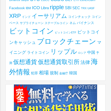
ripple
ICO
SBI
Libra
SEC
Facebook
IBM
TRX
UASF
XRP
イーサリアム
コインチェック
コイン
インド
ベース
バイナンス
サプライチェーン
ステーブルコイン
ネム
ビットコイン
ビットコイ
ビットコインETF
ブロックチェーン
ンキャッシュ
マ
リップル
イニング
中国
ライトコイン
予
ロシア
海
仮想通貨取引所
仮想通貨
法律
測
外情報
相場
規制
韓国
犯罪
金融庁