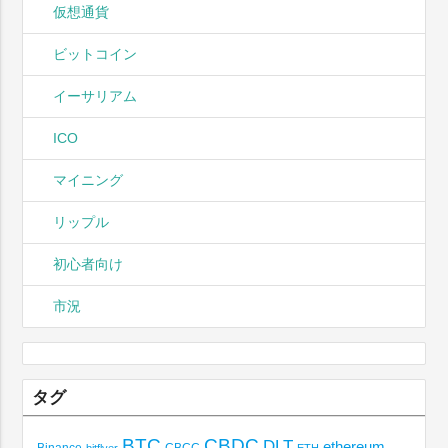
仮想通貨
ビットコイン
イーサリアム
ICO
マイニング
リップル
初心者向け
市況
タグ
BTC
CBDC
DLT
ethereum
Binance
CBCC
bitflyer
ETH