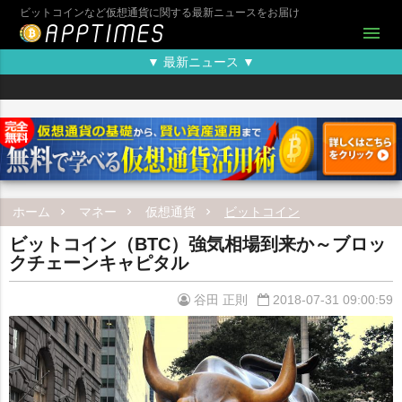
ビットコインなど仮想通貨に関する最新ニュースをお届け
menu
▼ 最新ニュース ▼
ホーム
マネー
仮想通貨
ビットコイン
ビットコイン（BTC）強気相場到来か～ブロッ
クチェーンキャピタル
谷田 正則
2018-07-31 09:00:59