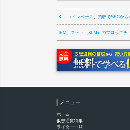
コインベース、買収でSECか
IBM、ステラ（XLM）のブロックチェー
メニュー
ホーム
仮想通貨特集
ライター一覧