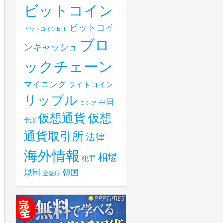
ビットコイン
ビットコイ
ビットコインETF
ブロ
ンキャッシュ
ックチェーン
マイニング
ライトコイン
リップル
中国
ロシア
仮想
仮想通貨
予測
通貨取引所
法律
海外情報
相場
犯罪
規制
韓国
金融庁