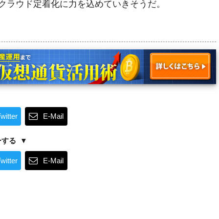
クラウド定着化に力を込めていきそうだ。
witter
E-Mail
ーする
witter
E-Mail