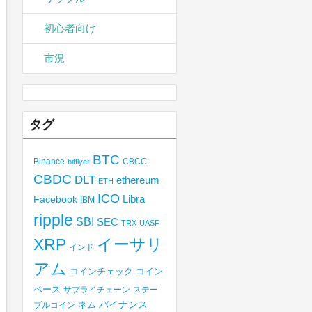
初心者向け
市況
タグ
BTC
Binance
CBCC
bitflyer
CBDC
DLT
ethereum
ETH
ICO
Libra
Facebook
IBM
ripple
SBI
SEC
TRX
UASF
XRP
イーサリ
インド
アム
コインチェック
コイン
ベース
サプライチェーン
ステー
バイナンス
ブルコイン
ネム