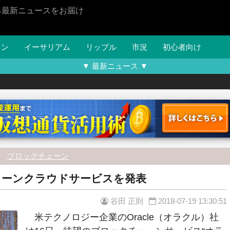
る最新ニュースをお届け
イン
イーサリアム
リップル
市況
初心者向け
▼ 最新ニュース ▼
ブロックチェーン
ェーンクラウドサービスを発表
谷田 正則
2018-07-19 13:30:51
米テクノロジー企業のOracle（オラクル）社