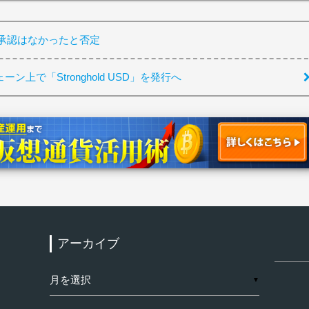
ら承認はなかったと否定
ン上で「Stronghold USD」を発行へ
アーカイブ
検
索:
ア
▼
ー
カ
イ