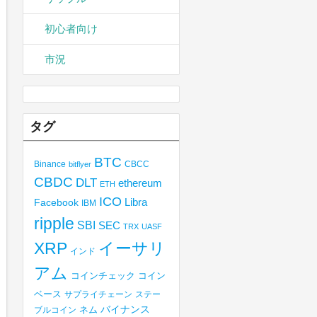
初心者向け
市況
タグ
BTC
Binance
CBCC
bitflyer
CBDC
DLT
ethereum
ETH
ICO
Libra
Facebook
IBM
ripple
SBI
SEC
TRX
UASF
XRP
イーサリ
インド
アム
コインチェック
コイン
ベース
サプライチェーン
ステー
バイナンス
ブルコイン
ネム