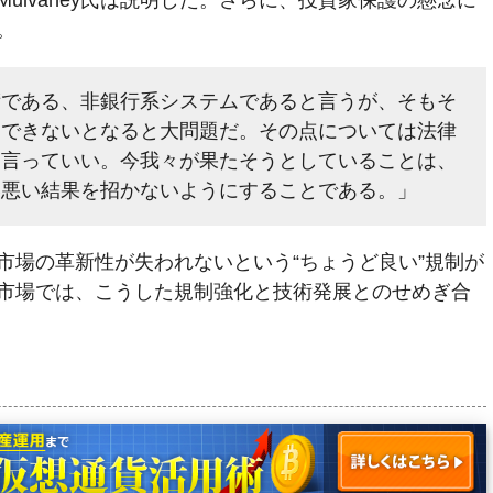
ulvaney氏は説明した。さらに、投資家保護の懸念に
。
術である、非銀行系システムであると言うが、そもそ
スできないとなると大問題だ。その点については法律
と言っていい。今我々が果たそうとしていることは、
い悪い結果を招かないようにすることである。」
市場の革新性が失われないという“ちょうど良い”規制が
市場では、こうした規制強化と技術発展とのせめぎ合