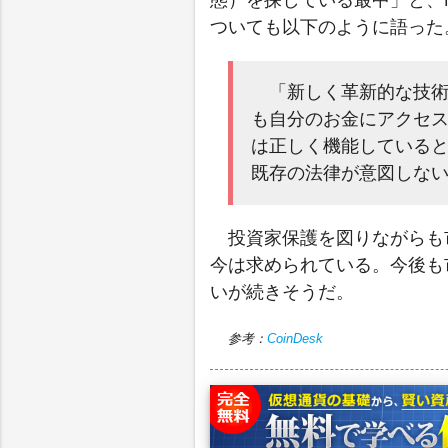
態）を探している最中」と、M
ついても以下のように語った
「新しく革新的な技
も自分のお金にアクセ
は正しく機能している
既存の法律が意図しな
投資家保護を図りながらも
今は求められている。今後も
いが続きそうだ。
参考：
CoinDesk