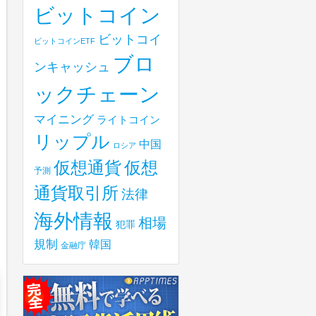
ビットコイン
ビットコイ
ビットコインETF
ブロ
ンキャッシュ
ックチェーン
マイニング
ライトコイン
リップル
中国
ロシア
仮想
仮想通貨
予測
通貨取引所
法律
海外情報
相場
犯罪
規制
韓国
金融庁