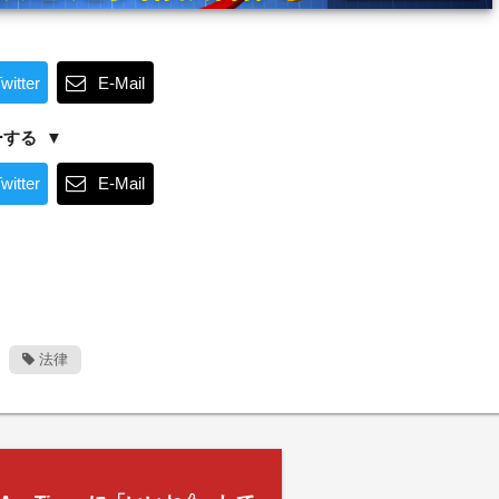
witter
E-Mail
ーする
witter
E-Mail
法律