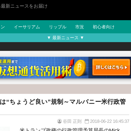
る最新ニュースをお届け
イン
イーサリアム
リップル
市況
初心者向け
▼ 最新ニュース ▼
は“ちょうど良い”規制～マルバニー米行政管
谷田 正則
2018-06-22 16:45:37
米トランプ政権の行政管理予算局長のMick