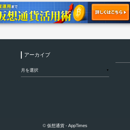
アーカイブ
検
索:
ア
▼
ー
カ
イ
ブ
©
仮想通貨 - AppTimes