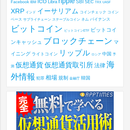
ripple
ICO
SBI
Libra
SEC
Facebook
IBM
TRX
UASF
XRP
イーサリアム
コインチェック
コイン
インド
ベース
バイナンス
サプライチェーン
ステーブルコイン
ネム
ビットコイン
ビットコイ
ビットコインETF
ブロックチェーン
ンキャッシュ
マ
リップル
イニング
中国
ライトコイン
予
ロシア
海
仮想通貨取引所
仮想通貨
法律
測
外情報
相場
規制
韓国
犯罪
金融庁