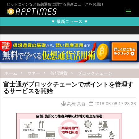
ビットコインなど仮想通貨に関する最新ニュースをお届け
menu
▼ 最新ニュース ▼
ホーム
マネー
仮想通貨
ブロックチェーン
富士通がブロックチェーンでポイントを管理す
るサービスを開始
高橋 真吾
2018-06-08 17:28:36