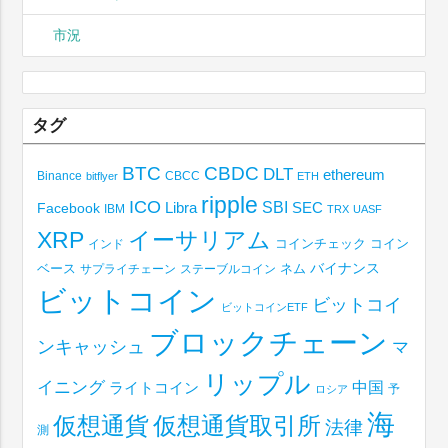
市況
タグ
BTC
CBDC
DLT
ethereum
Binance
CBCC
bitflyer
ETH
ripple
ICO
SBI
Libra
SEC
Facebook
IBM
TRX
UASF
XRP
イーサリアム
コインチェック
コイン
インド
ベース
バイナンス
サプライチェーン
ステーブルコイン
ネム
ビットコイン
ビットコイ
ビットコインETF
ブロックチェーン
ンキャッシュ
マ
リップル
イニング
中国
ライトコイン
予
ロシア
海
仮想通貨取引所
仮想通貨
法律
測