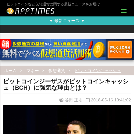
ビットコインなど仮想通貨に関する最新ニュースをお届け
menu
▼ 最新ニュース ▼
ホーム
マネー
仮想通貨
ビットコインキャッシュ
ビットコインジーザスがビットコインキャッシ
ュ（BCH）に強気な理由とは？
谷田 正則
2018-05-16 19:41:02