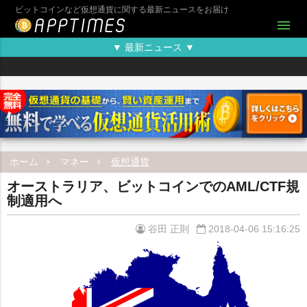
ビットコインなど仮想通貨に関する最新ニュースをお届け
menu
▼ 最新ニュース ▼
ホーム
マネー
仮想通貨
オーストラリア、ビットコインでのAML/CTF規
制適用へ
谷田 正則
2018-04-06 15:16:25