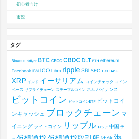
初心者向け
市況
タグ
BTC
CBDC
DLT
ethereum
Binance
CBCC
bitflyer
ETH
ripple
ICO
SBI
Libra
SEC
Facebook
IBM
TRX
UASF
XRP
イーサリアム
コインチェック
コイン
インド
ベース
バイナンス
サプライチェーン
ステーブルコイン
ネム
ビットコイン
ビットコイ
ビットコインETF
ブロックチェーン
ンキャッシュ
マ
リップル
イニング
中国
ライトコイン
予
ロシア
海
仮想通貨取引所
仮想通貨
法律