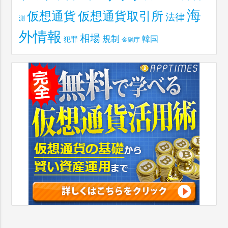
海
仮想通貨取引所
仮想通貨
法律
測
外情報
相場
規制
韓国
犯罪
金融庁