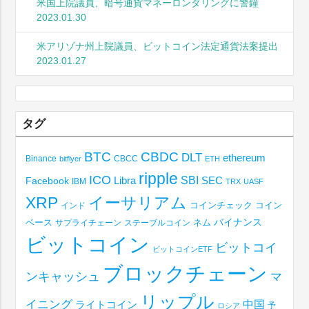
米国上院議員、暗号通貨マネーロンダリングに警鐘
2023.01.30
米アリゾナ州上院議員、ビットコイン法定通貨法案提出
2023.01.27
タグ
BTC
CBDC
DLT
ethereum
Binance
CBCC
bitflyer
ETH
ripple
ICO
SBI
Libra
SEC
Facebook
IBM
TRX
UASF
XRP
イーサリアム
コインチェック
コイン
インド
ベース
バイナンス
サプライチェーン
ステーブルコイン
ネム
ビットコイン
ビットコイ
ビットコインETF
ブロックチェーン
ンキャッシュ
マ
リップル
イニング
中国
ライトコイン
予
ロシア