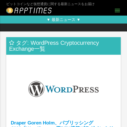
ビットコインなど仮想通貨に関する最新ニュースをお届け
menu
▼ 最新ニュース ▼
タグ: WordPress Cryptocurrency
Exchange一覧
Draper Goren Holm、パブリッシング