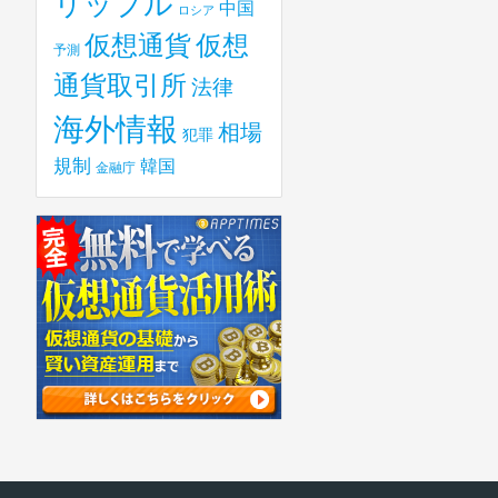
リップル
中国
ロシア
仮想
仮想通貨
予測
通貨取引所
法律
海外情報
相場
犯罪
規制
韓国
金融庁