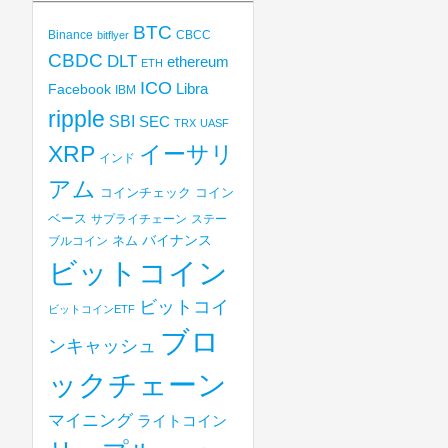
BTC
Binance
CBCC
bitflyer
CBDC
DLT
ethereum
ETH
ICO
Libra
Facebook
IBM
ripple
SBI
SEC
TRX
UASF
XRP
イーサリ
インド
アム
コインチェック
コイン
ベース
サプライチェーン
ステー
バイナンス
ブルコイン
ネム
ビットコイン
ビットコイ
ビットコインETF
ブロ
ンキャッシュ
ックチェーン
マイニング
ライトコイン