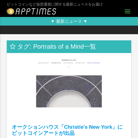
ビットコインなど仮想通貨に関する最新ニュースをお届け
menu
▼ 最新ニュース ▼
タグ: Portraits of a Mind一覧
オークションハウス「Christie's New York」に
ビットコインアートが出品