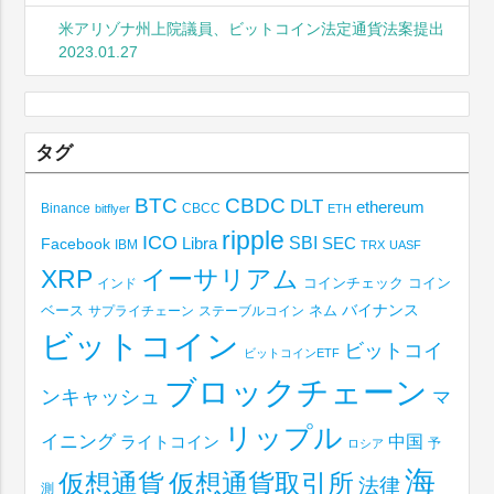
米アリゾナ州上院議員、ビットコイン法定通貨法案提出
2023.01.27
タグ
BTC
CBDC
DLT
ethereum
Binance
CBCC
bitflyer
ETH
ripple
ICO
SBI
Libra
SEC
Facebook
IBM
TRX
UASF
XRP
イーサリアム
コインチェック
コイン
インド
ベース
バイナンス
サプライチェーン
ステーブルコイン
ネム
ビットコイン
ビットコイ
ビットコインETF
ブロックチェーン
ンキャッシュ
マ
リップル
イニング
中国
ライトコイン
予
ロシア
海
仮想通貨取引所
仮想通貨
法律
測