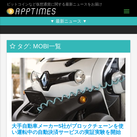
ビットコインなど仮想通貨に関する最新ニュースをお届け
menu
▼ 最新ニュース ▼
タグ: MOBI一覧
大手自動車メーカー5社がブロックチェーンを使
い運転中の自動決済サービスの実証実験を開始