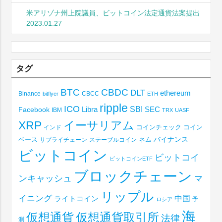
米アリゾナ州上院議員、ビットコイン法定通貨法案提出
2023.01.27
タグ
BTC
CBDC
DLT
ethereum
Binance
CBCC
bitflyer
ETH
ripple
ICO
SBI
Libra
SEC
Facebook
IBM
TRX
UASF
XRP
イーサリアム
コインチェック
コイン
インド
ベース
バイナンス
サプライチェーン
ステーブルコイン
ネム
ビットコイン
ビットコイ
ビットコインETF
ブロックチェーン
ンキャッシュ
マ
リップル
イニング
中国
ライトコイン
予
ロシア
海
仮想通貨取引所
仮想通貨
法律
測