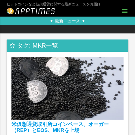
ビットコインなど仮想通貨に関する最新ニュースをお届け
menu
▼ 最新ニュース ▼
タグ: MKR一覧
米仮想通貨取引所コインベース、オーガー
（REP）とEOS、MKRを上場