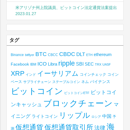
米アリゾナ州上院議員、ビットコイン法定通貨法案提出
2023.01.27
タグ
BTC
CBDC
DLT
ethereum
Binance
CBCC
bitflyer
ETH
ripple
ICO
SBI
Libra
SEC
Facebook
IBM
TRX
UASF
XRP
イーサリアム
コインチェック
コイン
インド
ベース
バイナンス
サプライチェーン
ステーブルコイン
ネム
ビットコイン
ビットコイ
ビットコインETF
ブロックチェーン
ンキャッシュ
マ
リップル
イニング
中国
ライトコイン
予
ロシア
海
仮想通貨取引所
仮想通貨
法律
測