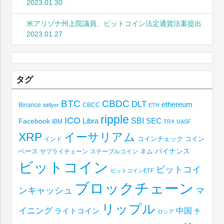
2023.01.30
米アリゾナ州上院議員、ビットコイン法定通貨法案提出
2023.01.27
タグ
BTC
CBDC
DLT
ethereum
Binance
CBCC
bitflyer
ETH
ripple
ICO
SBI
Libra
SEC
Facebook
IBM
TRX
UASF
XRP
イーサリアム
コインチェック
コイン
インド
ベース
バイナンス
サプライチェーン
ステーブルコイン
ネム
ビットコイン
ビットコイ
ビットコインETF
ブロックチェーン
ンキャッシュ
マ
リップル
イニング
中国
ライトコイン
予
ロシア