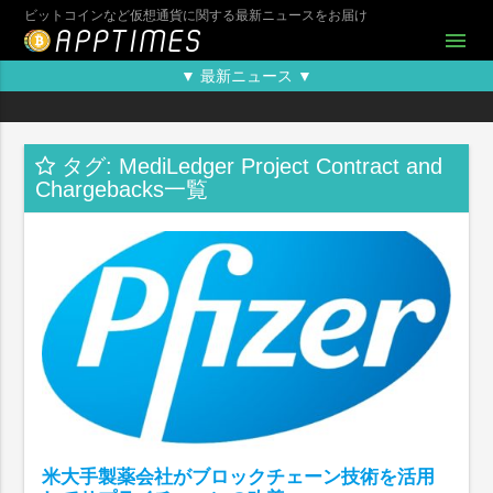
ビットコインなど仮想通貨に関する最新ニュースをお届け
menu
▼ 最新ニュース ▼
タグ: MediLedger Project Contract and
Chargebacks一覧
米大手製薬会社がブロックチェーン技術を活用