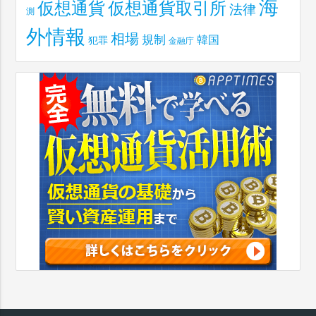
海
仮想通貨取引所
仮想通貨
法律
測
外情報
相場
規制
韓国
犯罪
金融庁