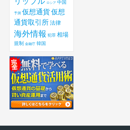
リップル
中国
ロシア
仮想
仮想通貨
予測
通貨取引所
法律
海外情報
相場
犯罪
規制
韓国
金融庁