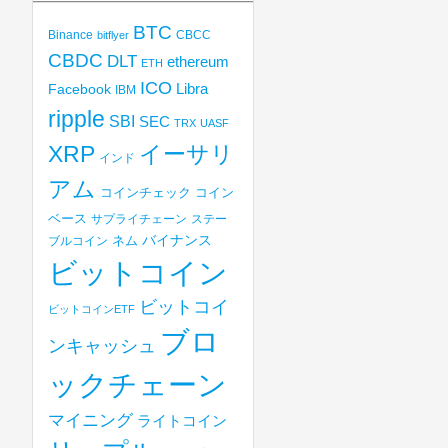
BTC
Binance
CBCC
bitflyer
CBDC
DLT
ethereum
ETH
ICO
Libra
Facebook
IBM
ripple
SBI
SEC
TRX
UASF
XRP
イーサリ
インド
アム
コインチェック
コイン
ベース
サプライチェーン
ステー
バイナンス
ブルコイン
ネム
ビットコイン
ビットコイ
ビットコインETF
ブロ
ンキャッシュ
ックチェーン
マイニング
ライトコイン