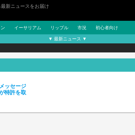
る最新ニュースをお届け
イン
イーサリアム
リップル
市況
初心者向け
▼ 最新ニュース ▼
メッセージ
が特許を取