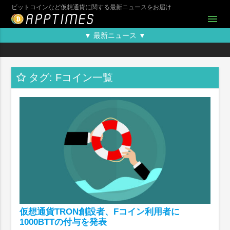
ビットコインなど仮想通貨に関する最新ニュースをお届け
menu
▼ 最新ニュース ▼
タグ: Fコイン一覧
仮想通貨TRON創設者、Fコイン利用者に
1000BTTの付与を発表