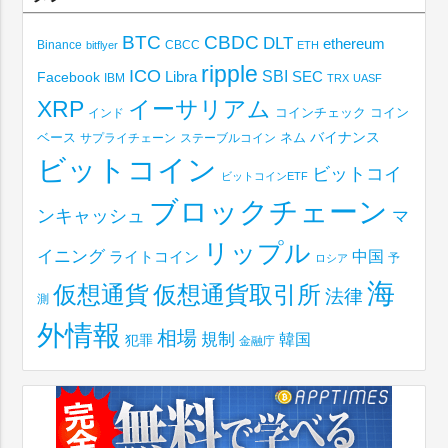
BTC
CBDC
DLT
ethereum
Binance
CBCC
bitflyer
ETH
ripple
ICO
SBI
Libra
SEC
Facebook
IBM
TRX
UASF
XRP
イーサリアム
コインチェック
コイン
インド
ベース
バイナンス
サプライチェーン
ステーブルコイン
ネム
ビットコイン
ビットコイ
ビットコインETF
ブロックチェーン
ンキャッシュ
マ
リップル
イニング
中国
ライトコイン
予
ロシア
海
仮想通貨取引所
仮想通貨
法律
測
外情報
相場
規制
韓国
犯罪
金融庁