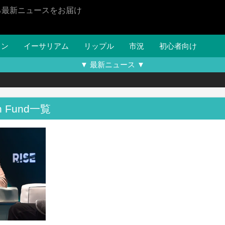
る最新ニュースをお届け
イン
イーサリアム
リップル
市況
初心者向け
▼ 最新ニュース ▼
in Fund一覧