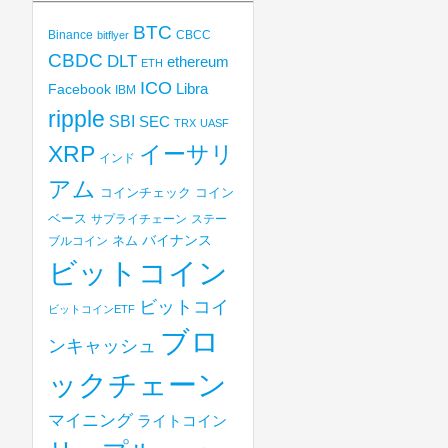
BTC
Binance
CBCC
bitflyer
CBDC
DLT
ethereum
ETH
ICO
Libra
Facebook
IBM
ripple
SBI
SEC
TRX
UASF
XRP
イーサリ
インド
アム
コインチェック
コイン
ベース
サプライチェーン
ステー
バイナンス
ブルコイン
ネム
ビットコイン
ビットコイ
ビットコインETF
ブロ
ンキャッシュ
ックチェーン
マイニング
ライトコイン