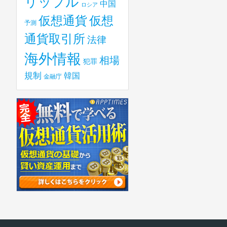
リップル
中国
ロシア
仮想
仮想通貨
予測
通貨取引所
法律
海外情報
相場
犯罪
規制
韓国
金融庁