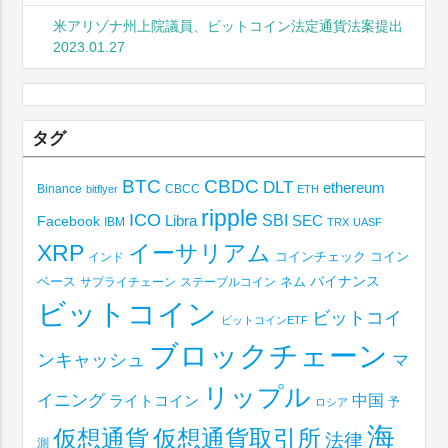
米アリゾナ州上院議員、ビットコイン法定通貨法案提出
2023.01.27
タグ
BTC
CBDC
DLT
ethereum
Binance
CBCC
bitflyer
ETH
ripple
ICO
SBI
Libra
SEC
Facebook
IBM
TRX
UASF
XRP
イーサリアム
コインチェック
コイン
インド
ベース
バイナンス
サプライチェーン
ステーブルコイン
ネム
ビットコイン
ビットコイ
ビットコインETF
ブロックチェーン
ンキャッシュ
マ
リップル
イニング
中国
ライトコイン
予
ロシア
海
仮想通貨取引所
仮想通貨
法律
測