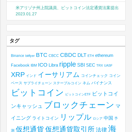
米アリゾナ州上院議員、ビットコイン法定通貨法案提出
2023.01.27
タグ
BTC
CBDC
DLT
ethereum
Binance
CBCC
bitflyer
ETH
ripple
ICO
SBI
Libra
SEC
Facebook
IBM
TRX
UASF
XRP
イーサリアム
コインチェック
コイン
インド
ベース
バイナンス
サプライチェーン
ステーブルコイン
ネム
ビットコイン
ビットコイ
ビットコインETF
ブロックチェーン
ンキャッシュ
マ
リップル
イニング
中国
ライトコイン
予
ロシア
海
仮想通貨取引所
仮想通貨
法律
測