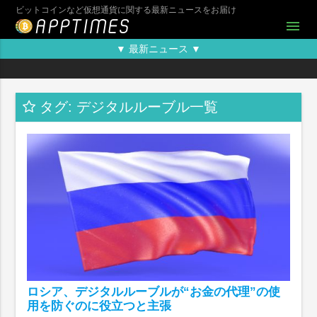
ビットコインなど仮想通貨に関する最新ニュースをお届け
menu
▼ 最新ニュース ▼
タグ: デジタルルーブル一覧
ロシア、デジタルルーブルが“お金の代理”の使
用を防ぐのに役立つと主張