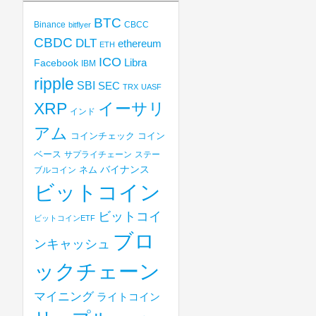
BTC
Binance
CBCC
bitflyer
CBDC
DLT
ethereum
ETH
ICO
Libra
Facebook
IBM
ripple
SBI
SEC
TRX
UASF
XRP
イーサリ
インド
アム
コインチェック
コイン
ベース
サプライチェーン
ステー
バイナンス
ブルコイン
ネム
ビットコイン
ビットコイ
ビットコインETF
ブロ
ンキャッシュ
ックチェーン
マイニング
ライトコイン