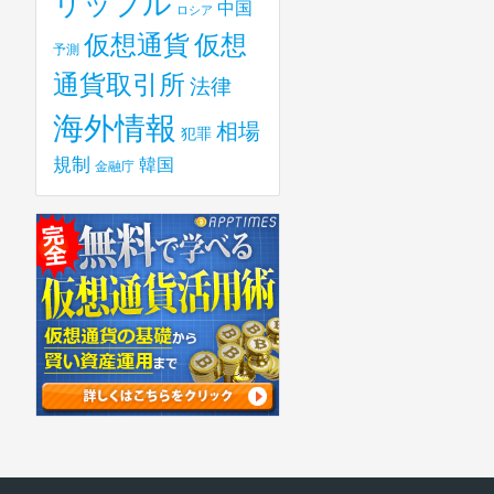
リップル
中国
ロシア
仮想
仮想通貨
予測
通貨取引所
法律
海外情報
相場
犯罪
規制
韓国
金融庁