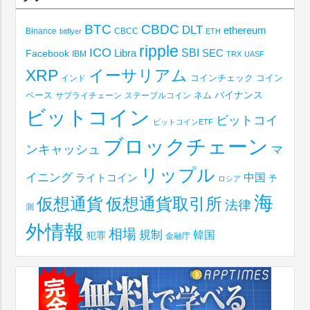
BTC
CBDC
DLT
ethereum
Binance
CBCC
bitflyer
ETH
ripple
ICO
SBI
Libra
SEC
Facebook
IBM
TRX
UASF
XRP
イーサリアム
コインチェック
コイン
インド
ベース
バイナンス
サプライチェーン
ステーブルコイン
ネム
ビットコイン
ビットコイ
ビットコインETF
ブロックチェーン
ンキャッシュ
マ
リップル
イニング
中国
ライトコイン
予
ロシア
海
仮想通貨取引所
仮想通貨
法律
測
外情報
相場
規制
韓国
犯罪
金融庁