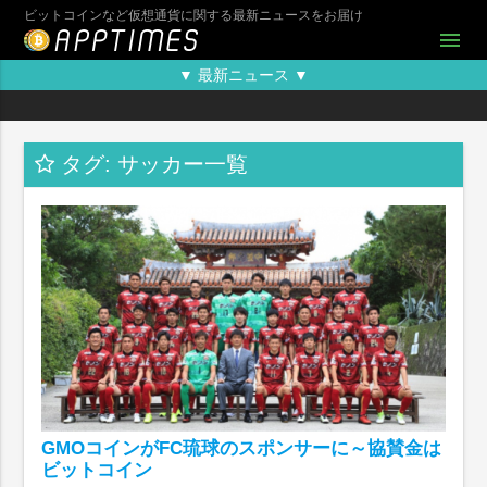
ビットコインなど仮想通貨に関する最新ニュースをお届け
menu
▼ 最新ニュース ▼
タグ: サッカー一覧
GMOコインがFC琉球のスポンサーに～協賛金は
ビットコイン