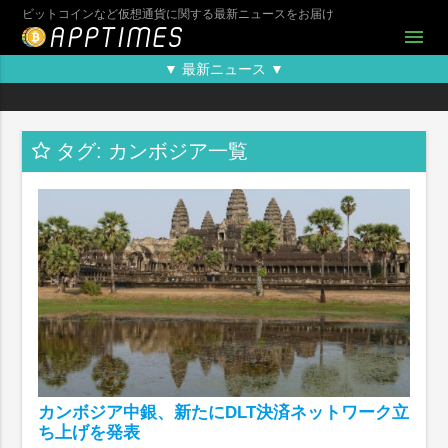
ビットコインなど仮想通貨に関する最新ニュースをお届け
menu
▼ 最新ニュース ▼
タグ: カンボジア一覧
カンボジア中銀、新たにDLT決済ネットワーク立
ち上げを発表