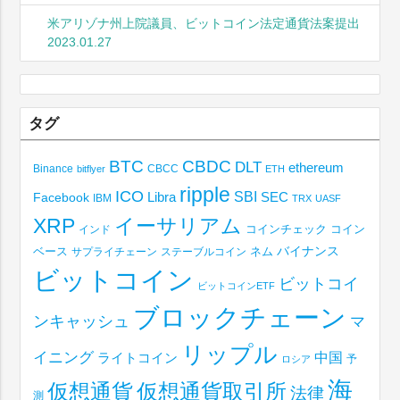
米アリゾナ州上院議員、ビットコイン法定通貨法案提出
2023.01.27
タグ
BTC
CBDC
DLT
ethereum
Binance
CBCC
bitflyer
ETH
ripple
ICO
SBI
Libra
SEC
Facebook
IBM
TRX
UASF
XRP
イーサリアム
コインチェック
コイン
インド
ベース
バイナンス
サプライチェーン
ステーブルコイン
ネム
ビットコイン
ビットコイ
ビットコインETF
ブロックチェーン
ンキャッシュ
マ
リップル
イニング
中国
ライトコイン
予
ロシア
海
仮想通貨取引所
仮想通貨
法律
測