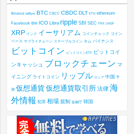
BTC
CBDC
DLT
ethereum
Binance
CBCC
bitflyer
ETH
ripple
ICO
SBI
Libra
SEC
Facebook
IBM
TRX
UASF
XRP
イーサリアム
コインチェック
コイン
インド
ベース
バイナンス
サプライチェーン
ステーブルコイン
ネム
ビットコイン
ビットコイ
ビットコインETF
ブロックチェーン
ンキャッシュ
マ
リップル
イニング
中国
ライトコイン
予
ロシア
海
仮想通貨取引所
仮想通貨
法律
測
外情報
相場
規制
韓国
犯罪
金融庁