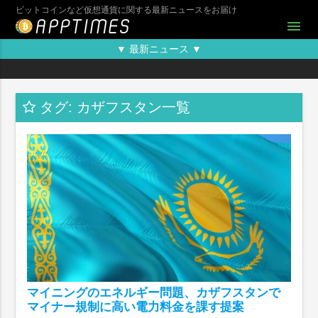
ビットコインなど仮想通貨に関する最新ニュースをお届け
menu
▼ 最新ニュース ▼
タグ: カザフスタン一覧
マイニングのエネルギー問題、カザフスタンで
マイナー規制に高い電力料金を課す提案