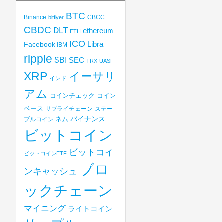
BTC
Binance
CBCC
bitflyer
CBDC
DLT
ethereum
ETH
ICO
Libra
Facebook
IBM
ripple
SBI
SEC
TRX
UASF
XRP
イーサリ
インド
アム
コインチェック
コイン
ベース
サプライチェーン
ステー
バイナンス
ブルコイン
ネム
ビットコイン
ビットコイ
ビットコインETF
ブロ
ンキャッシュ
ックチェーン
マイニング
ライトコイン