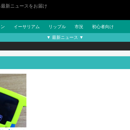
る最新ニュースをお届け
イン
イーサリアム
リップル
市況
初心者向け
▼ 最新ニュース ▼