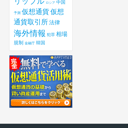
リップル
中国
ロシア
仮想
仮想通貨
予測
通貨取引所
法律
海外情報
相場
犯罪
規制
韓国
金融庁