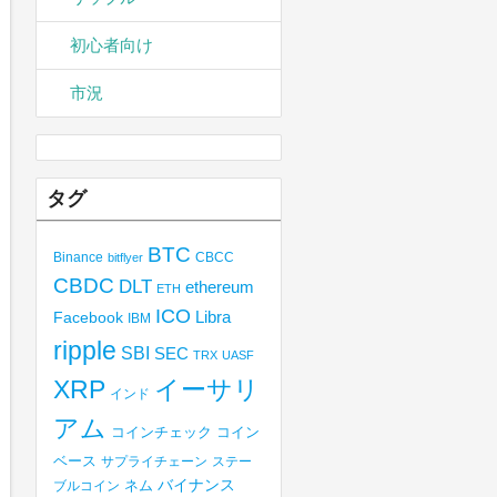
初心者向け
市況
タグ
BTC
Binance
CBCC
bitflyer
CBDC
DLT
ethereum
ETH
ICO
Libra
Facebook
IBM
ripple
SBI
SEC
TRX
UASF
XRP
イーサリ
インド
アム
コインチェック
コイン
ベース
サプライチェーン
ステー
バイナンス
ブルコイン
ネム