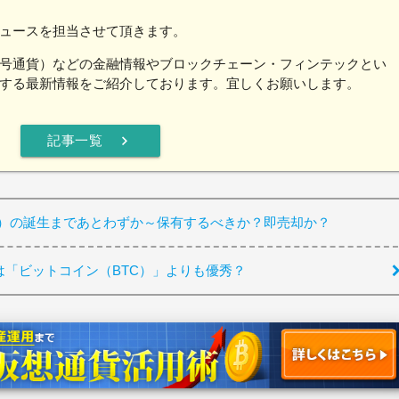
ュースを担当させて頂きます。
号通貨）などの金融情報やブロックチェーン・フィンテックとい
する最新情報をご紹介しております。宜しくお願いします。
chevron_right
記事一覧
C）の誕生まであとわずか～保有するべきか？即売却か？
は「ビットコイン（BTC）」よりも優秀？