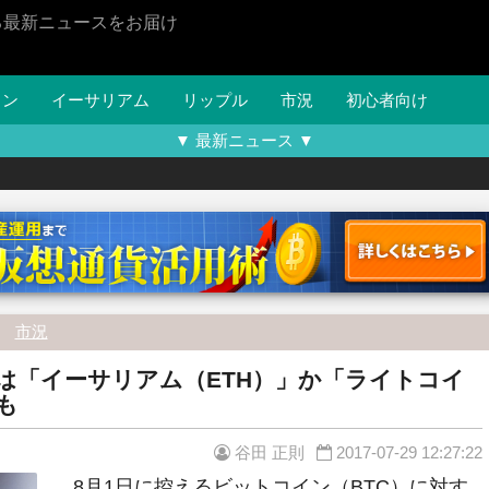
る最新ニュースをお届け
イン
イーサリアム
リップル
市況
初心者向け
▼ 最新ニュース ▼
市況
は「イーサリアム（ETH）」か「ライトコイ
も
谷田 正則
2017-07-29 12:27:22
8月1日に控えるビットコイン（BTC）に対す