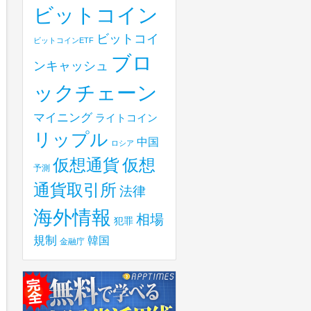
ビットコイン
ビットコイ
ビットコインETF
ブロ
ンキャッシュ
ックチェーン
マイニング
ライトコイン
リップル
中国
ロシア
仮想
仮想通貨
予測
通貨取引所
法律
海外情報
相場
犯罪
規制
韓国
金融庁