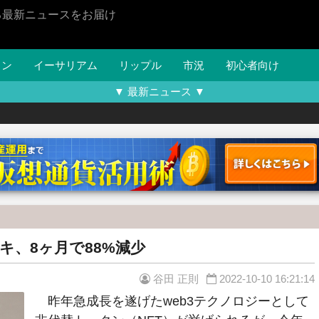
る最新ニュースをお届け
イン
イーサリアム
リップル
市況
初心者向け
▼ 最新ニュース ▼
キ、8ヶ月で88%減少
谷田 正則
2022-10-10 16:21:14
昨年急成長を遂げたweb3テクノロジーとして