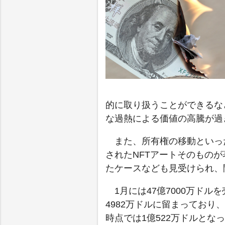
的に取り扱うことができるな
な過熱による価値の高騰が過
また、所有権の移動といっ
されたNFTアートそのもの
たケースなども見受けられ、
1月には47億7000万ドル
4982万ドルに留まっており
時点では1億522万ドルとな