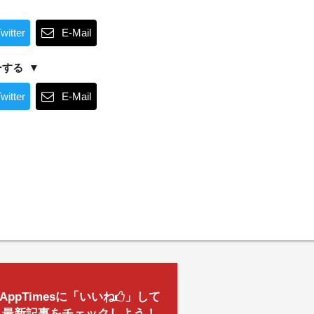
witter
E-Mail
ーする
witter
E-Mail
AppTimesに「いいね
」して
最新記事をチェックしよう！