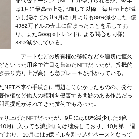
非代替トークン（NFT）が挙げられるが、今年
は1月に最高売上を記録して以降、毎月売上が減
少し続けており9月は1月よりも88%減少した5億
4982万ドルの売上に留まったことを示してお
り、またGoogleトレンドによる関心も同様に
88%減少している。
アートなどの所有権の移転などを適切に恒久
どといった用途で注目を集めたNFTだったが、投機的
ぎ去り売り上げ高にも急ブレーキが掛かっている。
たNFT本来の手続きに問題こそなかったものの、発行
が著作権など他人の権利を侵害する問題のある作品だっ
問題提起がされてきた技術でもあった。
を売り上げたNFTだったが、9月には88%減少した5億
、10月に入っても減少傾向は継続しており、10月第一週
っており、10月には5億ドルを割り込むペースとなって