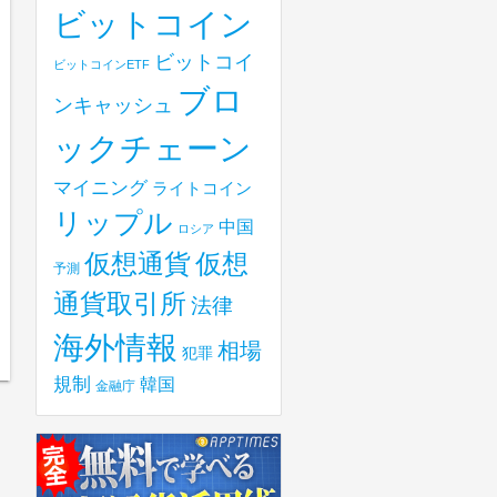
ビットコイン
ビットコイ
ビットコインETF
ブロ
ンキャッシュ
ックチェーン
マイニング
ライトコイン
リップル
中国
ロシア
仮想
仮想通貨
予測
通貨取引所
法律
海外情報
相場
犯罪
規制
韓国
金融庁