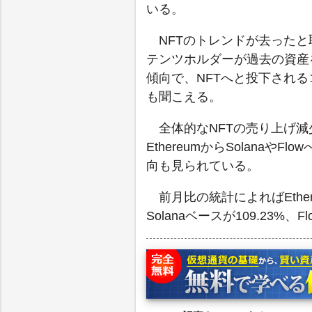
いる。
NFTのトレンドが去った
テンツホルダーが過去の資産
傾向で、NFTへと投下され
も聞こえる。
全体的なNFTの売り上げ
EthereumからSolana
向も見られている。
前月比の統計によればEthe
Solanaベースが109.23%