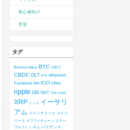
初心者向け
市況
タグ
BTC
Binance
CBCC
bitflyer
CBDC
DLT
ethereum
ETH
ICO
Libra
Facebook
IBM
ripple
SBI
SEC
TRX
UASF
XRP
イーサリ
インド
アム
コインチェック
コイン
ベース
サプライチェーン
ステー
バイナンス
ブルコイン
ネム