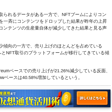
と取られるデータがある一方で、NFTブームによりコン
を一斉にコンテンツをドロップした結果が昨年の上昇
るコンテンツの生産量自体が減少してきた結果と見る声
減少傾向の一方で、売り上げのほとんどを占めている
やFlowへとNFT取引のプラットフォームが移行してきている傾
reumベースでの売り上げが21.26%減少している反面、
、Flowベースは40.58%増加しているという。