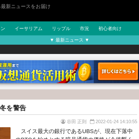
る最新ニュースをお届け
イン
イーサリアム
リップル
市況
初心者向け
▼ 最新ニュース ▼
の冬を警告
谷田 正則
2022-01-24 14:10:55
スイス最大の銀行であるUBSが、現在下落中