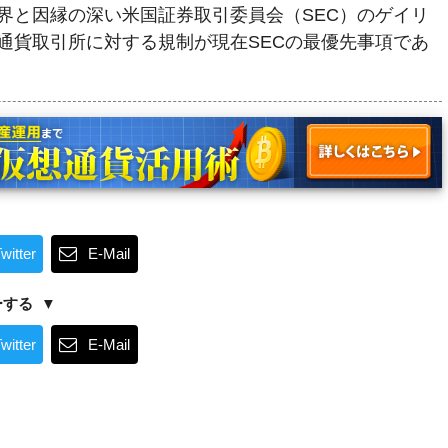
界と因縁の深い米国証券取引委員会（SEC）のゲイリ
通貨取引所に対する規制が現在SECの最優先事項であ
witter
E-Mail
ーする
witter
E-Mail