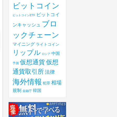
ビットコイン
ビットコイ
ビットコインETF
ブロ
ンキャッシュ
ックチェーン
マイニング
ライトコイン
リップル
中国
ロシア
仮想
仮想通貨
予測
通貨取引所
法律
海外情報
相場
犯罪
規制
韓国
金融庁