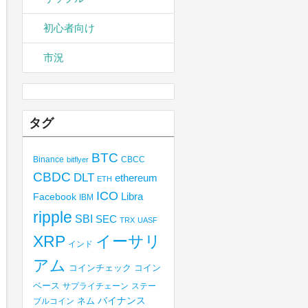
初心者向け
市況
タグ
BTC
Binance
CBCC
bitflyer
CBDC
DLT
ethereum
ETH
ICO
Libra
Facebook
IBM
ripple
SBI
SEC
TRX
UASF
XRP
イーサリ
インド
アム
コインチェック
コイン
ベース
サプライチェーン
ステー
バイナンス
ブルコイン
ネム