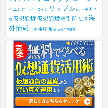
リップル
イニング
中国
ライトコイン
予
ロシア
海
仮想通貨取引所
仮想通貨
法律
測
外情報
相場
規制
韓国
犯罪
金融庁