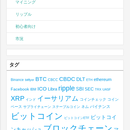
マイニング
リップル
初心者向け
市況
タグ
BTC
CBDC
DLT
ethereum
Binance
CBCC
bitflyer
ETH
ripple
ICO
SBI
Libra
SEC
Facebook
IBM
TRX
UASF
XRP
イーサリアム
コインチェック
コイン
インド
ベース
バイナンス
サプライチェーン
ステーブルコイン
ネム
ビットコイン
ビットコイ
ビットコインETF
ブロックチェーン
ンキャッシュ
マ