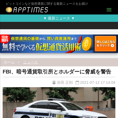
ビットコインなど仮想通貨に関する最新ニュースをお届け
menu
▼ 最新ニュース ▼
ホーム
ニュース
FBI、暗号通貨取引所とホルダーに脅威を警告
谷田 正則
2021-07-12 17:14:04