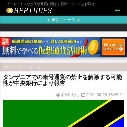
ビットコインなど仮想通貨に関する最新ニュースをお届け
menu
▼ 最新ニュース ▼
ホーム
ニュース
タンザニアでの暗号通貨の禁止を解除する可能
性が中央銀行により報告
谷田 正則
2021-06-28 18:25:11