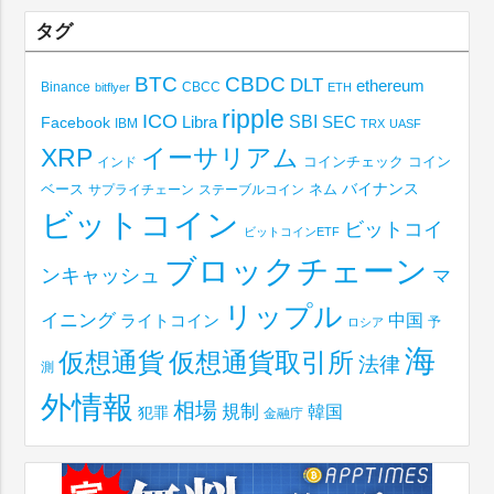
タグ
BTC
CBDC
DLT
ethereum
Binance
CBCC
bitflyer
ETH
ripple
ICO
SBI
Libra
SEC
Facebook
IBM
TRX
UASF
XRP
イーサリアム
コインチェック
コイン
インド
ベース
バイナンス
サプライチェーン
ステーブルコイン
ネム
ビットコイン
ビットコイ
ビットコインETF
ブロックチェーン
ンキャッシュ
マ
リップル
イニング
中国
ライトコイン
予
ロシア
海
仮想通貨取引所
仮想通貨
法律
測
外情報
相場
規制
韓国
犯罪
金融庁