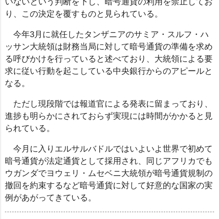
いないという判断を下し、暗号通貨の利用を禁止してお
り、この決定を覆すものと見られている。
今年3月に就任したタンザニアのサミア・スルフ・ハ
ッサン大統領は財務当局に対して暗号通貨の準備を求め
る呼びかけを行っていると述べており、大統領による要
求に従い行動を起こしている中央銀行からのアピールと
なる。
ただし現段階では報道官による発表に留まっており、
進捗も明らかにされておらず実現には時間がかかると見
られている。
今月に入りエルサルバドルではいよいよ世界で初めて
暗号通貨が法定通貨として採用され、同じアフリカでも
ウガンダでヨウェリ・ムセベニ大統領が暗号通貨規制の
撤回を約束するなど暗号通貨に対して好意的な国家の実
例があがってきている。