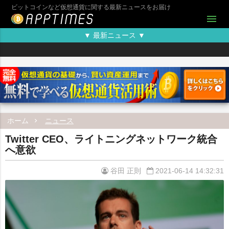
ビットコインなど仮想通貨に関する最新ニュースをお届け
menu
▼ 最新ニュース ▼
ホーム
ニュース
Twitter CEO、ライトニングネットワーク統合
へ意欲
谷田 正則
2021-06-14 14:32:31