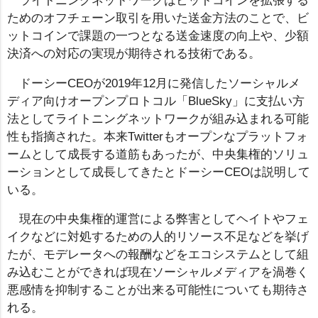
ライトニングネットワークはビットコインを拡張する
ためのオフチェーン取引を用いた送金方法のことで、ビ
ットコインで課題の一つとなる送金速度の向上や、少額
決済への対応の実現が期待される技術である。
ドーシーCEOが2019年12月に発信したソーシャルメ
ディア向けオープンプロトコル「BlueSky」に支払い方
法としてライトニングネットワークが組み込まれる可能
性も指摘された。本来Twitterもオープンなプラットフォ
ームとして成長する道筋もあったが、中央集権的ソリュ
ーションとして成長してきたとドーシーCEOは説明して
いる。
現在の中央集権的運営による弊害としてヘイトやフェ
イクなどに対処するための人的リソース不足などを挙げ
たが、モデレータへの報酬などをエコシステムとして組
み込むことができれば現在ソーシャルメディアを渦巻く
悪感情を抑制することが出来る可能性についても期待さ
れる。