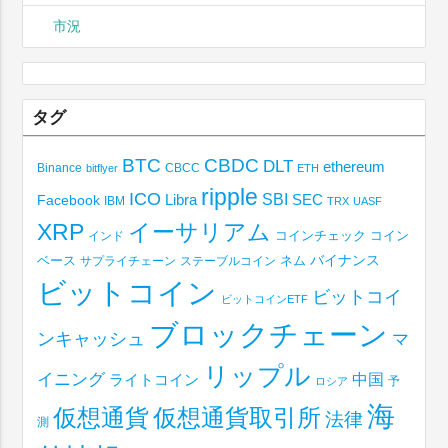
市況
タグ
BTC
CBDC
DLT
ethereum
Binance
CBCC
bitflyer
ETH
ripple
ICO
SBI
Libra
SEC
Facebook
IBM
TRX
UASF
XRP
イーサリアム
コインチェック
コイン
インド
ベース
バイナンス
サプライチェーン
ステーブルコイン
ネム
ビットコイン
ビットコイ
ビットコインETF
ブロックチェーン
ンキャッシュ
マ
リップル
イニング
中国
ライトコイン
予
ロシア
海
仮想通貨取引所
仮想通貨
法律
測