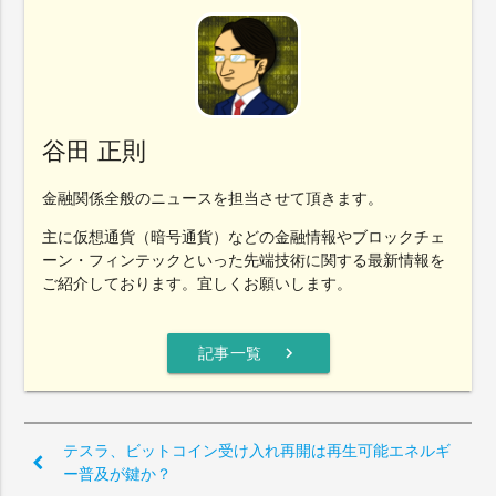
谷田 正則
金融関係全般のニュースを担当させて頂きます。
主に仮想通貨（暗号通貨）などの金融情報やブロックチェ
ーン・フィンテックといった先端技術に関する最新情報を
ご紹介しております。宜しくお願いします。
chevron_right
記事一覧
テスラ、ビットコイン受け入れ再開は再生可能エネルギ
ー普及が鍵か？