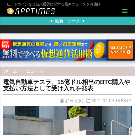
ビットコインなど仮想通貨に関する最新ニュースをお届け
menu
▼ 最新ニュース ▼
ホーム
ニュース
電気自動車テスラ、15億ドル相当のBTC購入や
支払い方法として受け入れを発表
谷田 正則
2021-02-09 18:58:01