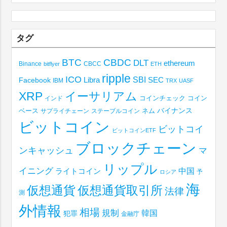
タグ
BTC
CBDC
DLT
ethereum
Binance
CBCC
bitflyer
ETH
ripple
ICO
SBI
Libra
SEC
Facebook
IBM
TRX
UASF
XRP
イーサリアム
コインチェック
コイン
インド
ベース
バイナンス
サプライチェーン
ステーブルコイン
ネム
ビットコイン
ビットコイ
ビットコインETF
ブロックチェーン
ンキャッシュ
マ
リップル
イニング
中国
ライトコイン
予
ロシア
海
仮想通貨取引所
仮想通貨
法律
測
外情報
相場
規制
韓国
犯罪
金融庁