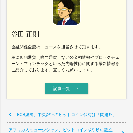
谷田 正則
金融関係全般のニュースを担当させて頂きます。
主に仮想通貨（暗号通貨）などの金融情報やブロックチェ
ーン・フィンテックといった先端技術に関する最新情報を
ご紹介しております。宜しくお願いします。
chevron_right
記事一覧
ECB総帥、中央銀行のビットコイン保有は「問題外」
アフリカ人ミュージシャン、ビットコイン取引所の設立