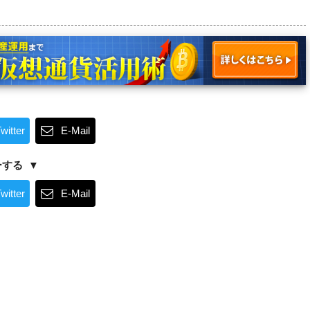
witter
E-Mail
ーする
witter
E-Mail