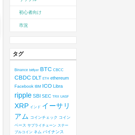
初心者向け
市況
タグ
BTC
Binance
CBCC
bitflyer
CBDC
DLT
ethereum
ETH
ICO
Libra
Facebook
IBM
ripple
SBI
SEC
TRX
UASF
XRP
イーサリ
インド
アム
コインチェック
コイン
ベース
サプライチェーン
ステー
バイナンス
ブルコイン
ネム