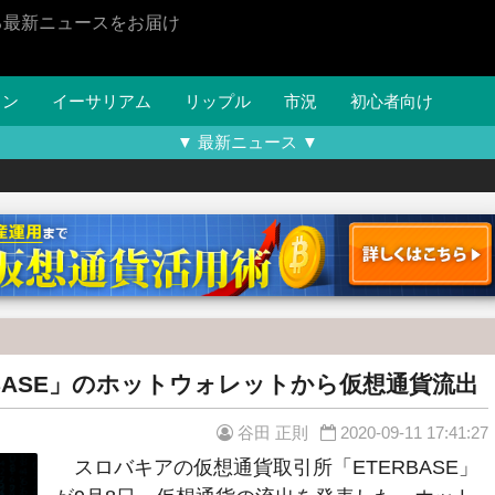
る最新ニュースをお届け
イン
イーサリアム
リップル
市況
初心者向け
▼ 最新ニュース ▼
BASE」のホットウォレットから仮想通貨流出
谷田 正則
2020-09-11 17:41:27
スロバキアの仮想通貨取引所「ETERBASE」