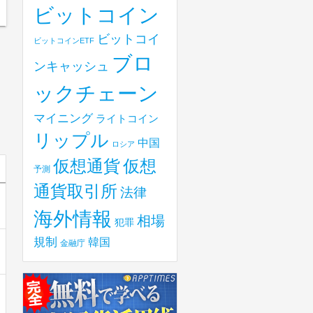
ビットコイン
ビットコイ
ビットコインETF
ブロ
ンキャッシュ
ックチェーン
マイニング
ライトコイン
リップル
中国
ロシア
仮想
仮想通貨
予測
通貨取引所
法律
海外情報
相場
犯罪
規制
韓国
金融庁