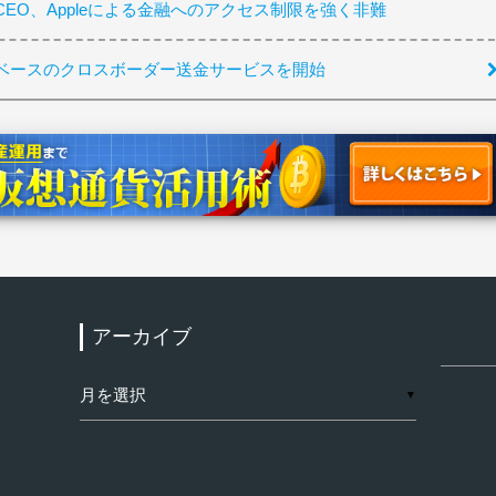
EO、Appleによる金融へのアクセス制限を強く非難
ベースのクロスボーダー送金サービスを開始
アーカイブ
検
索:
ア
▼
ー
カ
イ
ブ